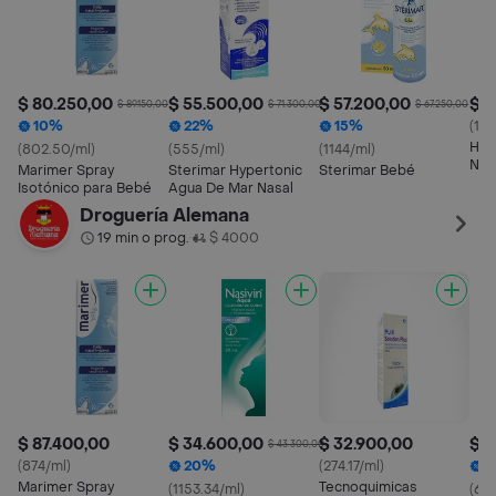
$ 80.250,00
$ 55.500,00
$ 57.200,00
$ 4
$ 89.150,00
$ 71.300,00
$ 67.250,00
10%
22%
15%
(15
Hum
(802.50/ml)
(555/ml)
(1144/ml)
Nas
Marimer Spray
Sterimar Hypertonic
Sterimar Bebé
Isotónico para Bebé
Agua De Mar Nasal
Droguería Alemana
19 min o prog.
$ 4000
•
$ 87.400,00
$ 34.600,00
$ 32.900,00
$ 1
$ 43.300,00
(874/ml)
20%
(274.17/ml)
1
Marimer Spray
Tecnoquimicas
(1153.34/ml)
(61