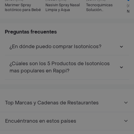
Marimer Spray
Nasivin Spray Nasal
Tecnoquimicas
(63
Isotónico para Bebé
Limpia y Aqua
Solución
Nas
Multipropósito
Isotónica Estéril
Preguntas frecuentes
¿En dónde puedo comprar Isotonicos?
¿Cúales son los 5 Productos de Isotonicos
mas populares en Rappi?
Top Marcas y Cadenas de Restaurantes
Encuéntranos en estos países