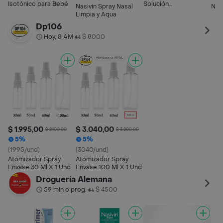
Isotónico para Bebé
Solución
Nasivin Spray Nasal
Nas
Multipropósito
Limpia y Aqua
Isotónica Estéril
Dp106
Hoy, 8 AM
$ 8000
•
$ 1.995,00
$ 3.040,00
$ 2.100,00
$ 3.200,00
5%
5%
(1995/und)
(3040/und)
Atomizador Spray
Atomizador Spray
Envase 30 Ml X 1 Und
Envase 100 Ml X 1 Und
Droguería Alemana
59 min o prog.
$ 4500
•