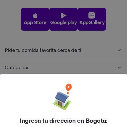
App Store
Google play
AppGallery
Pide tu comida favorita cerca de ti
Categorías
Únete a Rappi
Sobre Rappi
Facebook
Twitter
Instagram
Ingresa tu dirección en Bogotá: