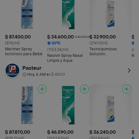
$ 87.400,00
$ 34.600,00
$ 32.900,00
$ 1
$ 43.300,00
(874/ml)
20%
(274.17/ml)
1
Marimer Spray
Tecnoquimicas
(1153.34/ml)
(61
Isotónico para Bebé
Solución
Nasivin Spray Nasal
Nas
Multipropósito
Limpia y Aqua
Isotónica Estéril
Pasteur
Hoy, 6 AM
$ 4000
•
$ 87.870,00
$ 46.590,00
$ 36.240,00
$ 1
(878.71/ml)
(1552.97/ml)
(301.99/ml)
1