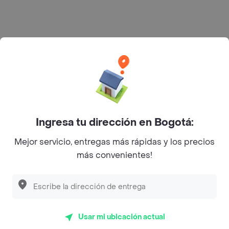
Categorías
Únete a Rappi
Sobre Rappi
Facebook
Twitter
Instagram
Ingresa tu dirección en Bogotá:
Mejor servicio, entregas más rápidas y los precios
©
2026
Rappi Inc. All rights reserved.
más convenientes!
Rappi S.A.S. --- NIT 900.843.898-9 --- Calle 63 # 16A-02
Bogotá D.C. --- notificacionesrappi@rappi.com
Usar mi ubicación actual