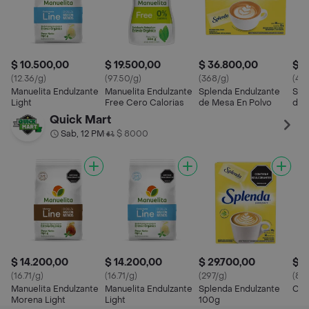
$ 10.500,00
$ 19.500,00
$ 36.800,00
$ 2
(12.36/g)
(97.50/g)
(368/g)
(42
Manuelita Endulzante
Manuelita Endulzante
Splenda Endulzante
Spl
Light
Free Cero Calorias
de Mesa En Polvo
de 
Quick Mart
Sab, 12 PM
$ 8000
•
$ 14.200,00
$ 14.200,00
$ 29.700,00
$ 1
(16.71/g)
(16.71/g)
(297/g)
(85
Manuelita Endulzante
Manuelita Endulzante
Splenda Endulzante
Col
Morena Light
Light
100g