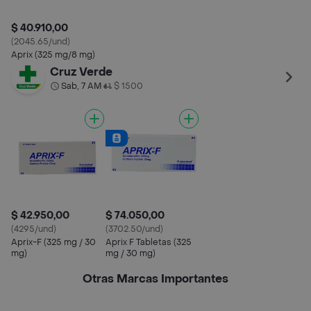
$ 40.910,00
(2045.65/und)
Aprix (325 mg/8 mg)
Cruz Verde
Sab, 7 AM
$ 1500
•
$ 42.950,00
$ 74.050,00
(4295/und)
(3702.50/und)
Aprix-F (325 mg / 30
Aprix F Tabletas (325
mg)
mg / 30 mg)
Otras Marcas Importantes