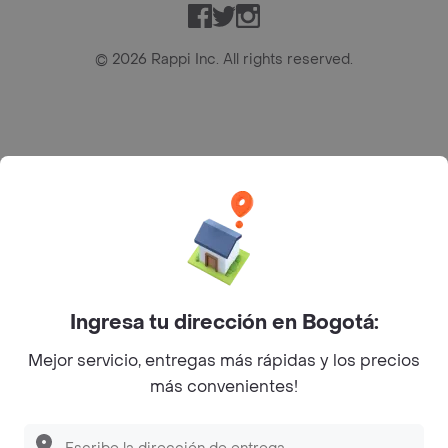
Facebook
Twitter
Instagram
©
2026
Rappi Inc. All rights reserved.
Rappi S.A.S. --- NIT 900.843.898-9 --- Calle 63 # 16A-02
Bogotá D.C. --- notificacionesrappi@rappi.com
Ingresa tu dirección en Bogotá:
Mejor servicio, entregas más rápidas y los precios
más convenientes!