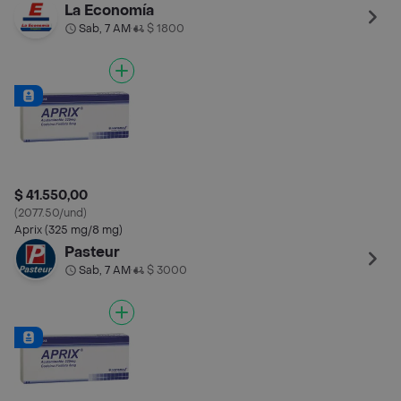
La Economía
Sab, 7 AM
$ 1800
•
$ 41.550,00
(2077.50/und)
Aprix (325 mg/8 mg)
Pasteur
Sab, 7 AM
$ 3000
•