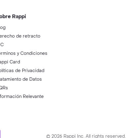
obre Rappi
log
erecho de retracto
IC
érminos y Condiciones
appi Card
olíticas de Privacidad
ratamiento de Datos
QRs
nformación Relevante
ry
©
2026
Rappi Inc. All rights reserved.