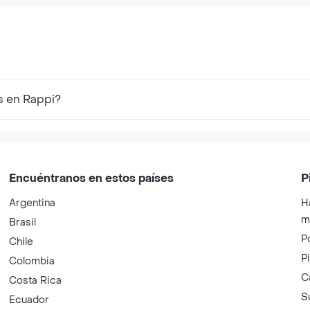
s en Rappi?
Encuéntranos en estos países
P
Argentina
H
m
Brasil
P
Chile
P
Colombia
C
Costa Rica
S
Ecuador