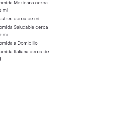
omida Mexicana cerca
e mi
ostres cerca de mi
omida Saludable cerca
e mi
omida a Domicilio
omida Italiana cerca de
i