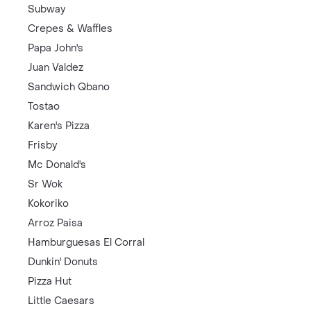
Subway
Crepes & Waffles
Papa John's
Juan Valdez
Sandwich Qbano
Tostao
Karen's Pizza
Frisby
Mc Donald's
Sr Wok
Kokoriko
Arroz Paisa
Hamburguesas El Corral
Dunkin' Donuts
Pizza Hut
Little Caesars