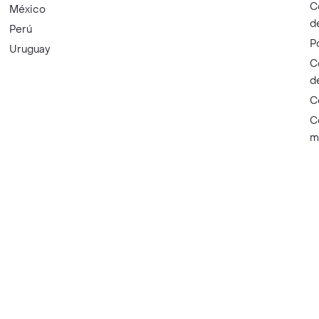
C
México
d
Perú
P
Uruguay
C
d
C
C
m