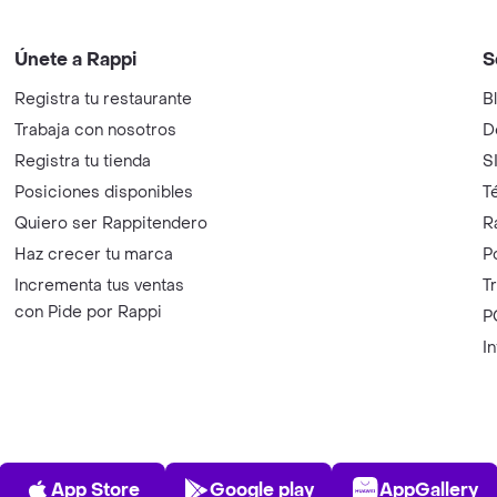
Únete a Rappi
S
Registra tu restaurante
B
Trabaja con nosotros
D
Registra tu tienda
S
Posiciones disponibles
T
Quiero ser Rappitendero
R
Haz crecer tu marca
P
Incrementa tus ventas
T
con Pide por Rappi
P
I
App Store
Play Store
AppGalle
App Store
Google play
AppGallery