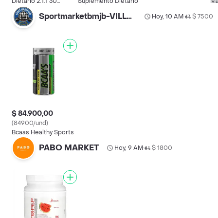
Dietario 2:1:1 30
Suplemento Dietario
Ma
Servicios
Sportmarketbmjb-VILLAS
Hoy, 10 AM
$ 7500
•
$ 84.900,00
(84900/und)
Bcaas Healthy Sports
PABO MARKET
Hoy, 9 AM
$ 1800
•