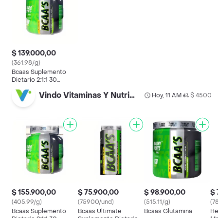
$ 139.000,00
(361.98/g)
Bcaas Suplemento
Dietario 2:1:1 30
Servicios
Vindo Vitaminas Y Nutrición Santa Ana
Hoy, 11 AM
$ 4500
•
$ 155.900,00
$ 75.900,00
$ 98.900,00
$ 
(405.99/g)
(75900/und)
(515.11/g)
(7
Bcaas Suplemento
Bcaas Ultimate
Bcaas Glutamina
He