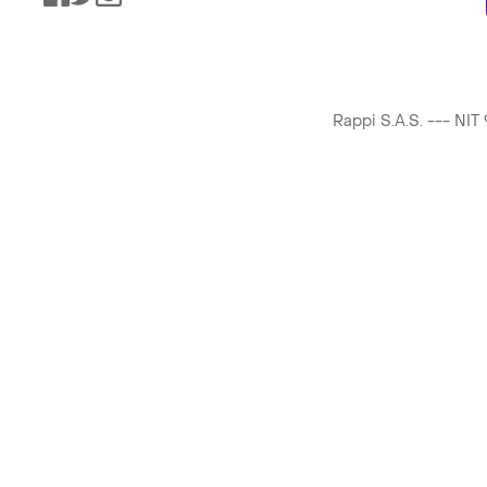
Rappi S.A.S. --- NI