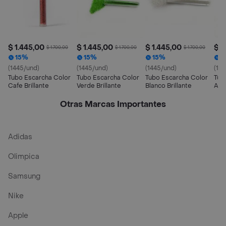
$ 1.445,00
$ 1.445,00
$ 1.445,00
$ 1
$ 1.700,00
$ 1.700,00
$ 1.700,00
15%
15%
15%
1
(1445/und)
(1445/und)
(1445/und)
(14
Tubo Escarcha Color
Tubo Escarcha Color
Tubo Escarcha Color
Tub
Cafe Brillante
Verde Brillante
Blanco Brillante
Azul
Otras Marcas Importantes
Adidas
Olimpica
Samsung
Nike
Apple