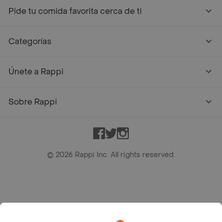
Pide tu comida favorita cerca de ti
Categorías
Únete a Rappi
Sobre Rappi
Facebook
Twitter
Instagram
©
2026
Rappi Inc. All rights reserved.
Rappi S.A.S. --- NIT 900.843.898-9 --- Calle 63 # 16A-02
Bogotá D.C. --- notificacionesrappi@rappi.com