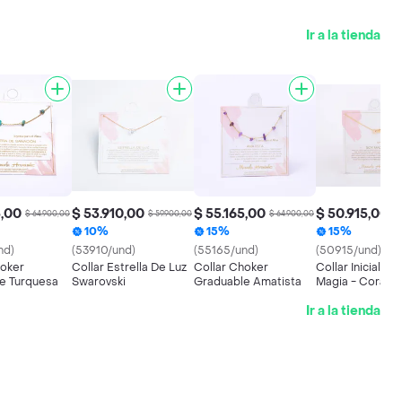
Ir a la tienda
5,00
$ 53.910,00
$ 55.165,00
$ 50.915,00
$ 64.900,00
$ 59.900,00
$ 64.900,00
$ 
10%
15%
15%
nd)
(53910/und)
(55165/und)
(50915/und)
hoker
Collar Estrella De Luz
Collar Choker
Collar Inicial N, 
e Turquesa
Swarovski
Graduable Amatista
Magia - Corazó
Ir a la tienda