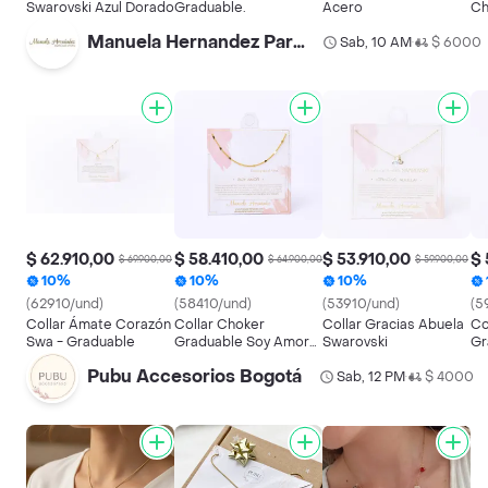
Swarovski Azul Dorado
Graduable.
Acero
Ch
Manuela Hernandez Parque La Colina 2 Piso Al Lado De Adidas
Sab, 10 AM
$ 6000
•
$ 62.910,00
$ 58.410,00
$ 53.910,00
$ 
$ 69.900,00
$ 64.900,00
$ 59.900,00
10%
10%
10%
(62910/und)
(58410/und)
(53910/und)
(5
Collar Ámate Corazón
Collar Choker
Collar Gracias Abuela
Co
Swa - Graduable
Graduable Soy Amor
Swarovski
Gr
Mini Corazones
Be
Pubu Accesorios Bogotá
Sab, 12 PM
$ 4000
Sw
•