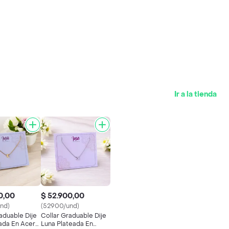
Ir a la tienda
0,00
$ 52.900,00
nd)
(52900/und)
aduable Dije
Collar Graduable Dije
ada En Acero
Luna Plateada En