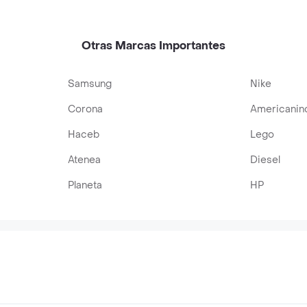
ero Inoxidable
Acero Inoxidable
Swarovski Azul
Inoxidabl
Turquesa Tornasol
Otras Marcas Importantes
Samsung
Nike
Corona
Americanin
Haceb
Lego
Atenea
Diesel
Planeta
HP