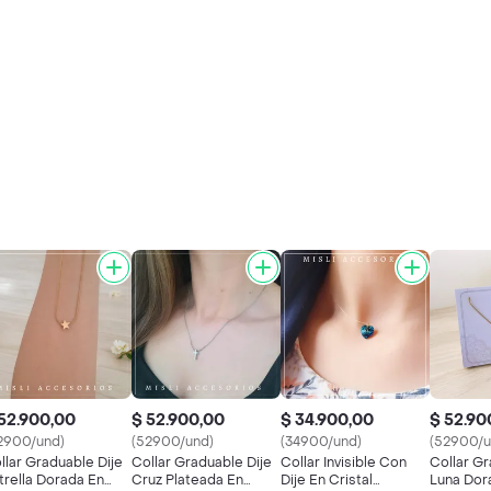
52.900,00
$ 52.900,00
$ 34.900,00
$ 52.90
2900/und)
(52900/und)
(34900/und)
(52900/u
llar Graduable Dije
Collar Graduable Dije
Collar Invisible Con
Collar Gr
trella Dorada En
Cruz Plateada En
Dije En Cristal
Luna Dor