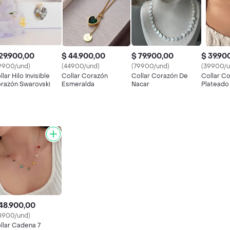
29.900,00
$ 44.900,00
$ 79.900,00
$ 39.90
9900/und)
(44900/und)
(79900/und)
(39900/u
llar Hilo Invisible
Collar Corazón
Collar Corazón De
Collar C
razón Swarovski
Esmeralda
Nacar
Plateado
48.900,00
8900/und)
llar Cadena 7