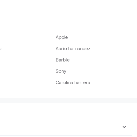
e
Acero Inoxidable
Apple
o
Aario hernandez
Barbie
Sony
Carolina herrera