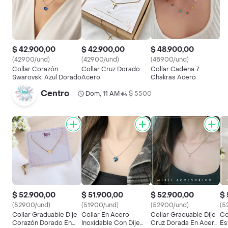
$ 42.900,00
$ 42.900,00
$ 48.900,00
(42900/und)
(42900/und)
(48900/und)
Collar Corazón
Collar Cruz Dorado
Collar Cadena 7
Swarovski Azul Dorado
Acero
Chakras Acero
Centro
Dom, 11 AM
$ 5500
•
$ 52.900,00
$ 51.900,00
$ 52.900,00
$ 
(52900/und)
(51900/und)
(52900/und)
(5
Collar Graduable Dije
Collar En Acero
Collar Graduable Dije
Co
Corazón Dorado En
Inoxidable Con Dije
Cruz Dorada En Acero
Es