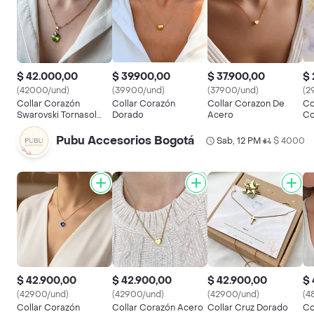
$ 42.000,00
$ 39.900,00
$ 37.900,00
$ 
(42000/und)
(39900/und)
(37900/und)
(2
Collar Corazón
Collar Corazón
Collar Corazon De
Co
Swarovski Tornasol
Dorado
Acero
Co
Dorado
Pubu Accesorios Bogotá
Sab, 12 PM
$ 4000
•
$ 42.900,00
$ 42.900,00
$ 42.900,00
$ 
(42900/und)
(42900/und)
(42900/und)
(4
Collar Corazón
Collar Corazón Acero
Collar Cruz Dorado
Co