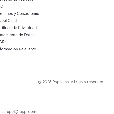
IC
érminos y Condiciones
appi Card
olíticas de Privacidad
ratamiento de Datos
QRs
nformación Relevante
ry
©
2026
Rappi Inc. All rights reserved.
ionesrappi@rappi.com