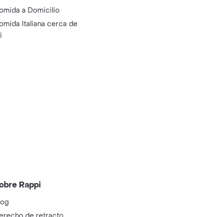
omida a Domicilio
omida Italiana cerca de
i
obre Rappi
log
erecho de retracto