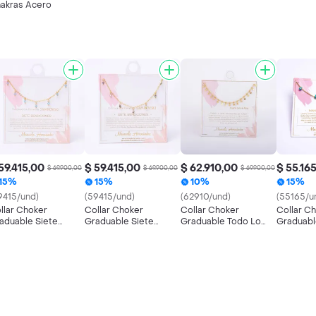
akras Acero
59.415,00
$ 59.415,00
$ 62.910,00
$ 55.16
$ 69.900,00
$ 69.900,00
$ 69.900,00
15%
15%
10%
15%
9415/und)
(59415/und)
(62910/und)
(55165/u
llar Choker
Collar Choker
Collar Choker
Collar C
aduable Siete
Graduable Siete
Graduable Todo Lo
Graduabl
ndiciones
Bendiciones
Que Necesitas Es
arovski
Swarovski
Amor