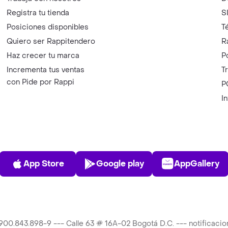
Registra tu tienda
S
Posiciones disponibles
T
Quiero ser Rappitendero
R
Haz crecer tu marca
P
Incrementa tus ventas
T
con Pide por Rappi
P
I
App Store
Play Store
AppGalle
App Store
Google play
AppGallery
T 900.843.898-9 --- Calle 63 # 16A-02 Bogotá D.C. --- notificac