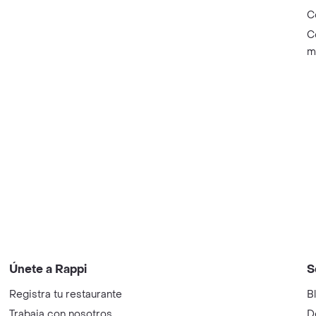
C
C
m
Únete a Rappi
S
Registra tu restaurante
B
Trabaja con nosotros
D