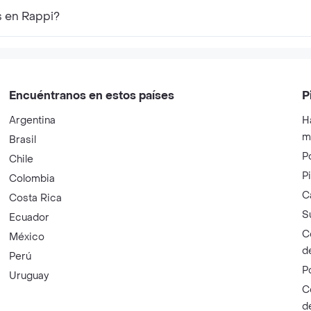
s en Rappi?
Encuéntranos en estos países
P
Argentina
H
m
Brasil
P
Chile
P
Colombia
C
Costa Rica
S
Ecuador
C
México
d
Perú
P
Uruguay
C
d