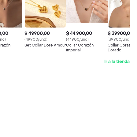
0,00
$ 49.900,00
$ 44.900,00
$ 39.900,00
nd)
(49900/und)
(44900/und)
(39900/und)
orazón
Set Collar Doré Amour
Collar Corazón
Collar Corazón 
Imperial
Dorado
Ir a la tienda