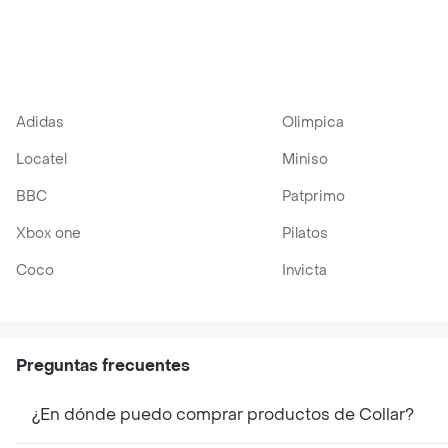
Acero Inoxidable
Corazón En Cristal
Inoxidable
Ac
Swarovski
Adidas
Olimpica
Locatel
Miniso
BBC
Patprimo
Xbox one
Pilatos
Coco
Invicta
Preguntas frecuentes
¿En dónde puedo comprar productos de Collar?