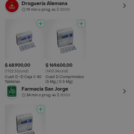
Droguería Alemana
19 min o prog.
$ 3000
•
$ 68.900,00
$ 169.600,00
(1722.50/und)
(1413.34/und)
Cuait D -D Caja X 40
Cuait D Comprimidos
Tabletas
(5 Mg / 0.5 Mg)
Farmacia San Jorge
34 min o prog.
$ 3000
•