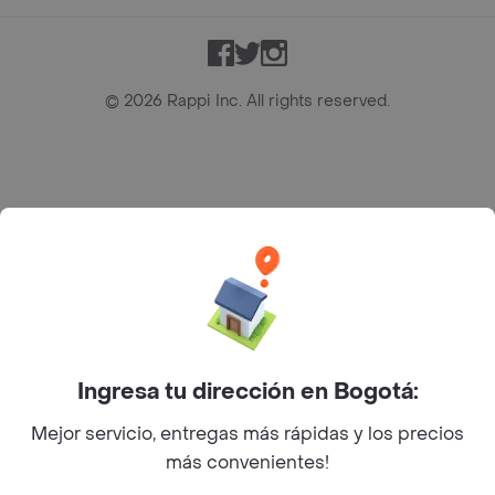
Facebook
Twitter
Instagram
©
2026
Rappi Inc. All rights reserved.
Rappi S.A.S. --- NIT 900.843.898-9 --- Calle 63 # 16A-02
Bogotá D.C. --- notificacionesrappi@rappi.com
Ingresa tu dirección en Bogotá:
Mejor servicio, entregas más rápidas y los precios
más convenientes!