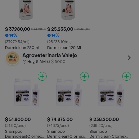
$ 37.980,00
$ 25.235,00
$ 44.310,00
$ 29.440,00
14%
14%
(37979.54/ml)
(25235.10/ml)
Dermiclean 250ml
Dermiclean 120 Ml
Agroveterinaria Valejo
Hoy, 8 AM
$ 5000
•
$ 51.800,00
$ 74.875,00
$ 238.200,00
(51.80/und)
(74875/und)
(238.20/und)
Shampoo
Shampoo
Shampoo
Dermiclean(Clorhex
Dermiclean(Clorhex
Dermiclean(Clorhex