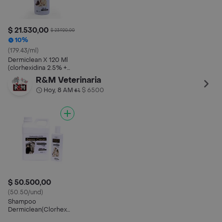
$ 21.530,00
$ 23.920,00
10%
(179.43/ml)
Dermiclean X 120 Ml
(clorhexidina 2.5% +
Avena)
R&M Veterinaria
Hoy, 8 AM
$ 6500
•
$ 50.500,00
(50.50/und)
Shampoo
Dermiclean(Clorhex
2.5%)X 250 Ml