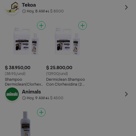
2.5%)X 250 Ml
2.5%) X500Ml
2.5%) X 2 Lto
Tekoa
Hoy, 8 AM
$ 8500
•
$ 38.950,00
$ 25.800,00
(38.95/und)
(12900/und)
Shampoo
Dermiclean Shampoo
Dermiclean(Clorhex
Con Clorhexidina (2.5
2.5%)X 250 Ml
%)
Animals
Hoy, 9 AM
$ 4500
•