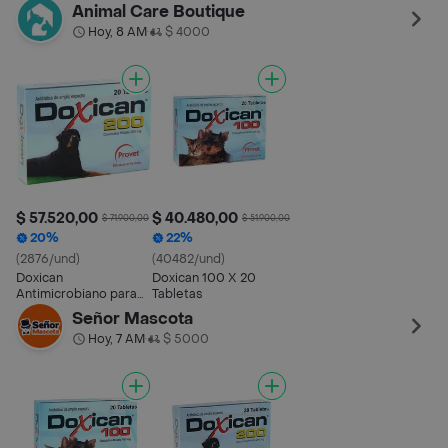
en Tabletas
Perros y Gatos
Animal Care Boutique
Hoy, 8 AM
$ 4000
•
$ 57.520,00
$ 40.480,00
$ 71.900,00
$ 51.900,00
20%
22%
(2876/und)
(40482/und)
Doxican
Doxican 100 X 20
Antimicrobiano para
Tabletas
Perros y Gatos
Señor Mascota
Hoy, 7 AM
$ 5000
•