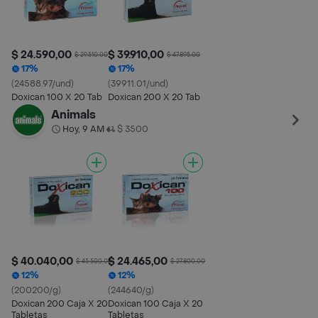
$ 24.590,00
$ 39.910,00
$ 29.510,00
$ 47.895,00
17%
17%
(24588.97/und)
(39911.01/und)
Doxican 100 X 20 Tab
Doxican 200 X 20 Tab
Animals
Hoy, 9 AM
$ 3500
•
$ 40.040,00
$ 24.465,00
$ 45.500,00
$ 27.800,00
12%
12%
(200200/g)
(244640/g)
Doxican 200 Caja X 20
Doxican 100 Caja X 20
Tabletas
Tabletas