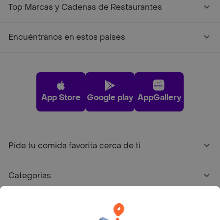
Top Marcas y Cadenas de Restaurantes
Encuéntranos en estos países
App Store
Google play
AppGallery
Pide tu comida favorita cerca de ti
Categorías
Únete a Rappi