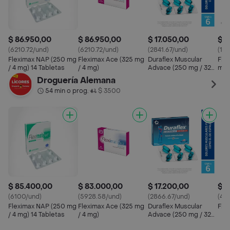
$ 86.950,00
$ 86.950,00
$ 17.050,00
$ 2
(6210.72/und)
(6210.72/und)
(2841.67/und)
(13
Fleximax NAP (250 mg
Fleximax Ace (325 mg
Duraflex Muscular
Fle
/ 4 mg) 14 Tabletas
/ 4 mg)
Advace (250 mg / 325
mg/
mg / 65 mg)
mg)
Droguería Alemana
54 min o prog.
$ 3500
•
$ 85.400,00
$ 83.000,00
$ 17.200,00
$ 4
(6100/und)
(5928.58/und)
(2866.67/und)
(44
Fleximax NAP (250 mg
Fleximax Ace (325 mg
Duraflex Muscular
Fle
/ 4 mg) 14 Tabletas
/ 4 mg)
Advace (250 mg / 325
mg / 65 mg)