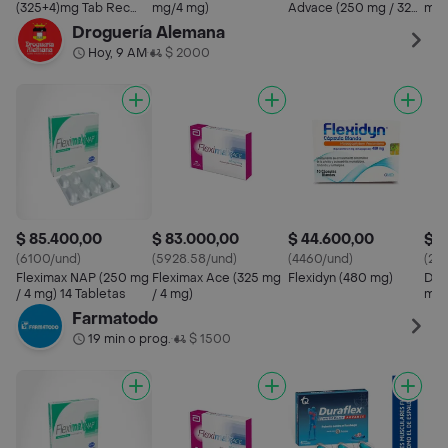
(325+4)mg Tab Rec
mg/4 mg)
Advace (250 mg / 325
mg/
Caja X 14
mg / 65 mg)
Droguería Alemana
Hoy, 9 AM
$ 2000
•
$ 85.400,00
$ 83.000,00
$ 44.600,00
$ 5
(6100/und)
(5928.58/und)
(4460/und)
(28
Fleximax NAP (250 mg
Fleximax Ace (325 mg
Flexidyn (480 mg)
Dur
/ 4 mg) 14 Tabletas
/ 4 mg)
mg/
Farmatodo
19 min o prog.
$ 1500
•