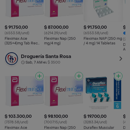
$ 91.750,00
$ 87.000,00
$ 91.750,00
$ 1
(6553.58/und)
(6214.29/und)
(6553.58/und)
1
Fleximax Ace
Fleximax Nap (250
Fleximax NAP (250 mg
(29
(325+4)mg Tab Rec
mg/4 mg)
/ 4 mg) 14 Tabletas
Dur
Caja X 14
Adv
mg 
Droguería Santa Rosa
Sab, 7 AM
$ 3500
•
$ 103.300,00
$ 98.100,00
$ 19.700,00
$ 7
(7378.58/und)
(7007.15/und)
(3283.34/und)
(40
Fleximax Ace
Fleximax Nap (250
Duraflex Muscular
Dur