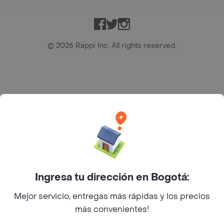
Facebook
Twitter
Instagram
©
2026
Rappi Inc. All rights reserved.
Rappi S.A.S. --- NIT 900.843.898-9 --- Calle 63 # 16A-02
Bogotá D.C. --- notificacionesrappi@rappi.com
Ingresa tu dirección en Bogotá:
Mejor servicio, entregas más rápidas y los precios
más convenientes!