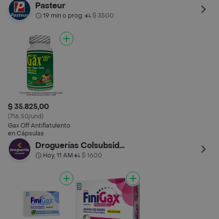
Tableta Masticable
Pasteur
19 min o prog.
$ 3500
•
$ 35.825,00
(716.50/und)
Gax Off Antiflatulento
en Cápsulas
Droguerías Colsubsidio
Hoy, 11 AM
$ 1600
•