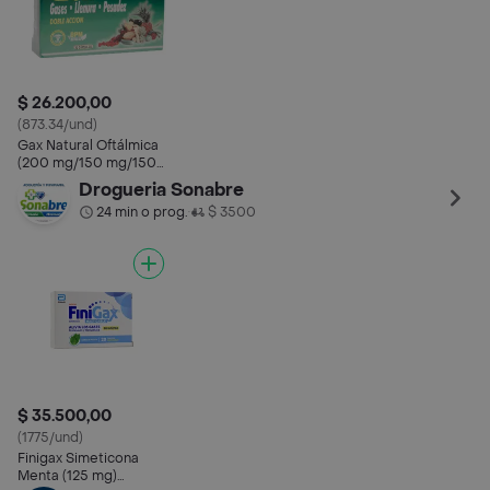
$ 26.200,00
(873.34/und)
Gax Natural Oftálmica
(200 mg/150 mg/150
mg)
Drogueria Sonabre
24 min o prog.
$ 3500
•
$ 35.500,00
(1775/und)
Finigax Simeticona
Menta (125 mg)