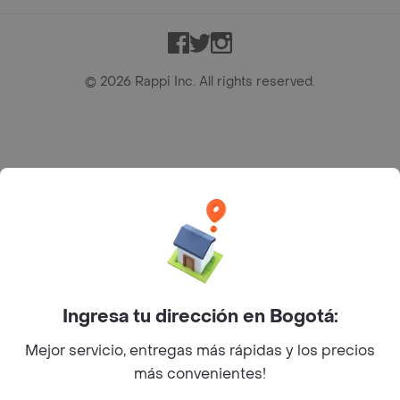
Facebook
Twitter
Instagram
©
2026
Rappi Inc. All rights reserved.
Rappi S.A.S. --- NIT 900.843.898-9 --- Calle 63 # 16A-02
Bogotá D.C. --- notificacionesrappi@rappi.com
Ingresa tu dirección en Bogotá:
Mejor servicio, entregas más rápidas y los precios
más convenientes!