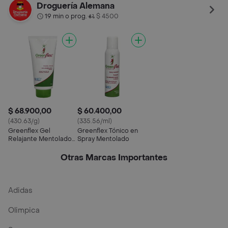
con Cánnabis Sativa y
Droguería Alemana
Árnica
19 min o prog.
$ 4500
•
$ 68.900,00
$ 60.400,00
(430.63/g)
(335.56/ml)
Greenflex Gel
Greenflex Tónico en
Relajante Mentolado
Spray Mentolado
con Cánnabis Sativa y
Árnica
Otras Marcas Importantes
Adidas
Olimpica