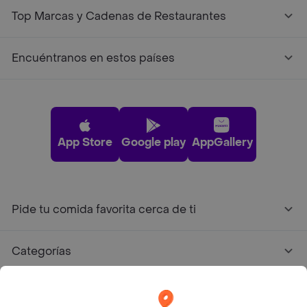
Top Marcas y Cadenas de Restaurantes
Encuéntranos en estos países
App Store
Google play
AppGallery
Pide tu comida favorita cerca de ti
Categorías
Únete a Rappi