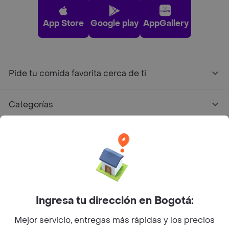
App Store
Google play
AppGallery
Pide tu comida favorita cerca de ti
Categorías
Únete a Rappi
Sobre Rappi
Facebook
Twitter
Instagram
Ingresa tu dirección en Bogotá:
Mejor servicio, entregas más rápidas y los precios
©
2026
Rappi Inc. All rights reserved.