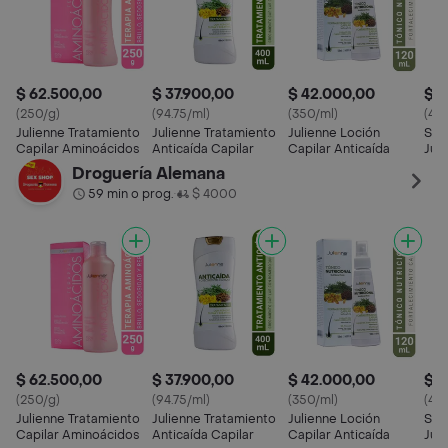
$ 62.500,00
$ 37.900,00
$ 42.000,00
$ 5
(250/g)
(94.75/ml)
(350/ml)
(433
Julienne Tratamiento
Julienne Tratamiento
Julienne Loción
Ser
Capilar Aminoácidos
Anticaída Capilar
Capilar Anticaída
Jul
Res
Droguería Alemana
59 min o prog.
$ 4000
•
$ 62.500,00
$ 37.900,00
$ 42.000,00
$ 5
(250/g)
(94.75/ml)
(350/ml)
(433
Julienne Tratamiento
Julienne Tratamiento
Julienne Loción
Ser
Capilar Aminoácidos
Anticaída Capilar
Capilar Anticaída
Jul