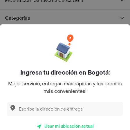
Pide tu comida favorita cerca de ti
Categorías
Únete a Rappi
Sobre Rappi
Facebook
Twitter
Instagram
Ingresa tu dirección en Bogotá:
Mejor servicio, entregas más rápidas y los precios
©
2026
Rappi Inc. All rights reserved.
más convenientes!
Rappi S.A.S. --- NIT 900.843.898-9 --- Calle 63 # 16A-02
Bogotá D.C. --- notificacionesrappi@rappi.com
Usar mi ubicación actual