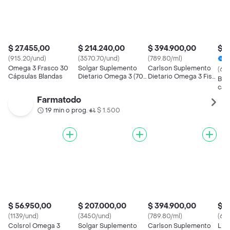
$ 27.455,00
$ 214.240,00
$ 394.900,00
$ 3
(915.20/und)
(3570.70/und)
(789.80/ml)
2
Omega 3 Frasco 30
Solgar Suplemento
Carlson Suplemento
(641
Cápsulas Blandas
Dietario Omega 3 (700
Dietario Omega 3 Fish
Ben
mg)
Oil
cáp
Farmatodo
19 min o prog.
$ 1.500
•
$ 56.950,00
$ 207.000,00
$ 394.900,00
$ 3
(1139/und)
(3450/und)
(789.80/ml)
(659
Colsrol Omega 3
Solgar Suplemento
Carlson Suplemento
Lip