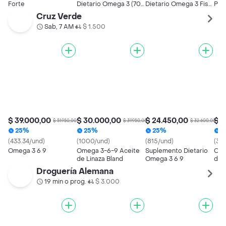
Forte
Dietario Omega 3 (700
Dietario Omega 3 Fish
Pro
mg)
Oil
Cruz Verde
Sab, 7 AM
$ 1.500
•
$ 39.000,00
$ 30.000,00
$ 24.450,00
$ 6
$ 51.950,00
$ 39.950,00
$ 32.600,00
25%
25%
25%
2
(433.34/und)
(1000/und)
(815/und)
(31
Omega 3 6 9
Omega 3-6-9 Aceite
Suplemento Dietario
Ome
de Linaza Bland
Omega 3 6 9
de 
Droguería Alemana
19 min o prog.
$ 3.000
•