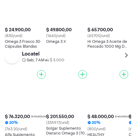
$ 24.900,00
$ 49.800,00
$ 65.700,00
(830/und)
(1660/und)
(65700/und)
Omega 3 Frasco 30
Omega 3 X
Hi Omega 3 Aceite de
Cápsulas Blandas
Pescado 1000 Mg Dha
+ Epa X
Locatel
Sab, 7 AM
$ 3.000
•
$ 76.320,00
$ 201.550,00
$ 48.000,00
$ 3
$ 95.400,00
$ 60.000,00
20%
(3359.17/und)
20%
2
Solgar Suplemento
(763.20/und)
(800/und)
(62
Dietario Omega 3 (700
Alfa Suplemento
HEALTHY
Car