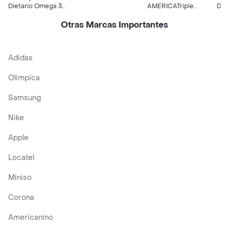
mg)
Dietario Omega 3
AMERICATriple
Die
Cápsulas Blandas
Omega 3-6-9
Oil
(1000 mg)
Otras Marcas Importantes
Adidas
Olimpica
Samsung
Nike
Apple
Locatel
Miniso
Corona
Americanino