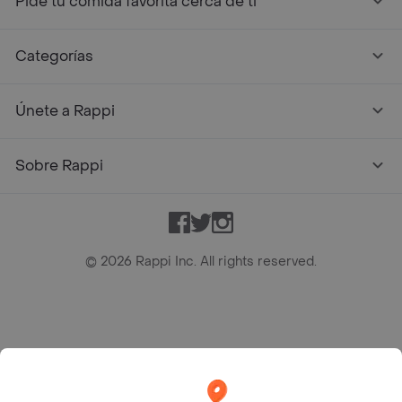
Pide tu comida favorita cerca de ti
Categorías
Únete a Rappi
Sobre Rappi
Facebook
Twitter
Instagram
©
2026
Rappi Inc. All rights reserved.
Rappi S.A.S. --- NIT 900.843.898-9 --- Calle 63 # 16A-02
Bogotá D.C. --- notificacionesrappi@rappi.com