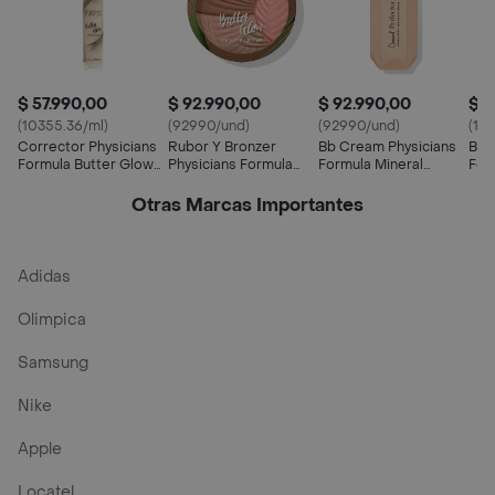
$ 57.990,00
$ 92.990,00
$ 92.990,00
$ 4
(10355.36/ml)
(92990/und)
(92990/und)
(17
Corrector Physicians
Rubor Y Bronzer
Bb Cream Physicians
Bril
Formula Butter Glow
Physicians Formula
Formula Mineral
For
5.6ml Ligth To Medium
Butter Glow Bronzer +
Wear® Diamond
Glo
Blush – Healthy Glow
Perfector Medium To
Cha
Otras Marcas Importantes
Tan
Adidas
Olimpica
Samsung
Nike
Apple
Locatel