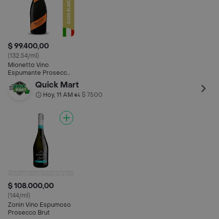
$ 99.400,00
(132.54/ml)
Mionetto Vino
Espumante Prosecco
Brut Glera 750 ml
Quick Mart
Hoy, 11 AM
$ 7500
•
$ 108.000,00
(144/ml)
Zonin Vino Espumoso
Prosecco Brut