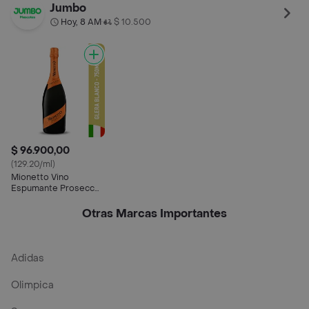
Jumbo
Hoy, 8 AM
$ 10.500
•
$ 96.900,00
(129.20/ml)
Mionetto Vino
Espumante Prosecco
Brut Glera 750 ml
Otras Marcas Importantes
Adidas
Olimpica