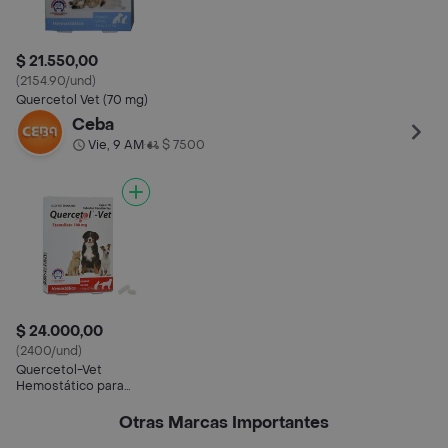
$ 21.550,00
(2154.90/und)
Quercetol Vet (70 mg)
Ceba
Vie, 9 AM
$ 7500
•
$ 24.000,00
(2400/und)
Quercetol-Vet
Hemostático para
Perros y Gatos (100
mg)
Otras Marcas Importantes