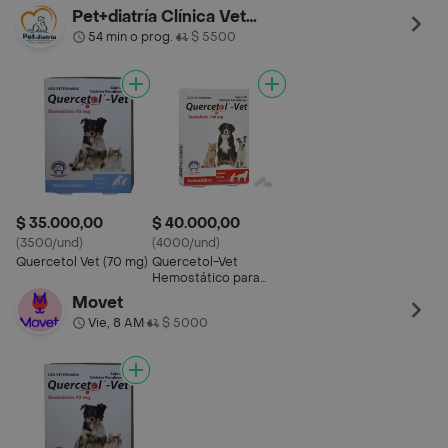
Pet+diatría Clínica Veterinaria Barrios Unidos
54 min o prog.
$ 5500
•
$ 35.000,00
$ 40.000,00
(3500/und)
(4000/und)
Quercetol Vet (70 mg)
Quercetol-Vet
Hemostático para
Perros y Gatos (100
Movet
mg)
Vie, 8 AM
$ 5000
•