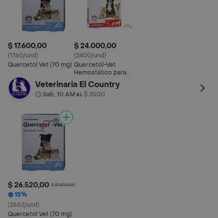
$ 17.600,00
$ 24.000,00
(1760/und)
(2400/und)
Quercetol Vet (70 mg)
Quercetol-Vet
Hemostático para
Perros y Gatos (100
Veterinaria El Country
mg)
Sab, 10 AM
$ 3500
•
$ 26.520,00
$ 31.200,00
15%
(2652/und)
Quercetol Vet (70 mg)