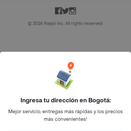
Facebook
Twitter
Instagram
©
2026
Rappi Inc. All rights reserved.
Rappi S.A.S. --- NIT 900.843.898-9 --- Calle 63 # 16A-02
Bogotá D.C. --- notificacionesrappi@rappi.com
Ingresa tu dirección en Bogotá:
Mejor servicio, entregas más rápidas y los precios
más convenientes!