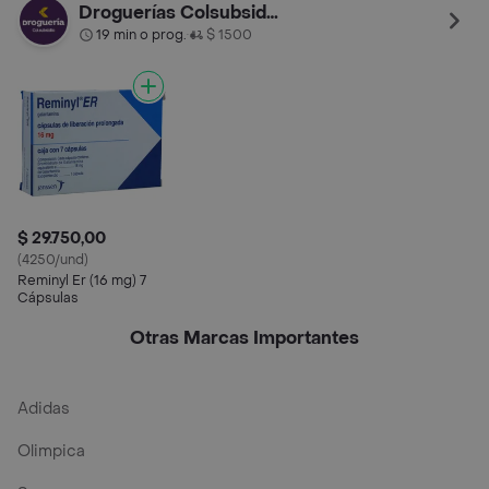
Droguerías Colsubsidio
19 min o prog.
$ 1500
•
$ 29.750,00
(4250/und)
Reminyl Er (16 mg) 7
Cápsulas
Otras Marcas Importantes
Adidas
Olimpica