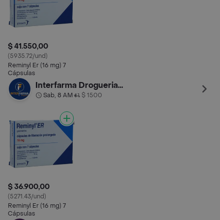
$ 41.550,00
(5935.72/und)
Reminyl Er (16 mg) 7
Cápsulas
Interfarma Droguerias Chico
Sab, 8 AM
$ 1500
•
$ 36.900,00
(5271.43/und)
Reminyl Er (16 mg) 7
Cápsulas