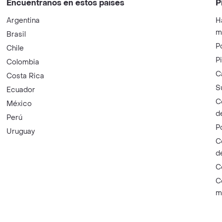
Encuéntranos en estos países
P
Argentina
H
m
Brasil
P
Chile
P
Colombia
C
Costa Rica
S
Ecuador
C
México
d
Perú
P
Uruguay
C
d
C
C
m