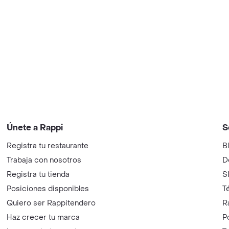
Únete a Rappi
S
Registra tu restaurante
B
Trabaja con nosotros
D
Registra tu tienda
S
Posiciones disponibles
T
Quiero ser Rappitendero
R
Haz crecer tu marca
P