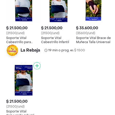
$ 21.500,00
$ 21.500,00
$ 35.600,00
(21500/und)
(21500/und)
(35600/und)
Soporte Vital
Soporte Vital
Soporte Vital Brace de
Cabestrillo para
Cabestrillo Infantil
Muñeca Talla Universal
Adulto Talla Universal
La Rebaja
19 min o prog.
$ 1500
•
$ 21.500,00
(21500/und)
Soporte Vital