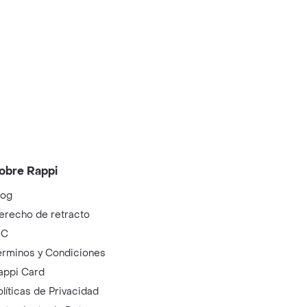
obre Rappi
log
erecho de retracto
IC
érminos y Condiciones
appi Card
olíticas de Privacidad