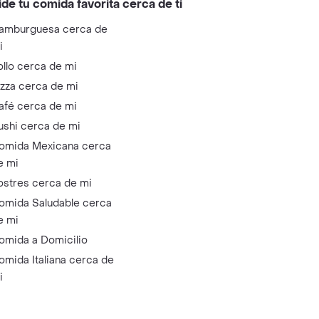
ide tu comida favorita cerca de ti
amburguesa cerca de
i
ollo cerca de mi
izza cerca de mi
afé cerca de mi
ushi cerca de mi
omida Mexicana cerca
e mi
ostres cerca de mi
omida Saludable cerca
e mi
omida a Domicilio
omida Italiana cerca de
i