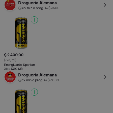
Droguería Alemana
59 min o prog.
$ 3500
•
$ 2.400,00
(7.75/ml)
Energizante Spartan
Xtra (310 Ml)
Droguería Alemana
19 min o prog.
$ 3000
•