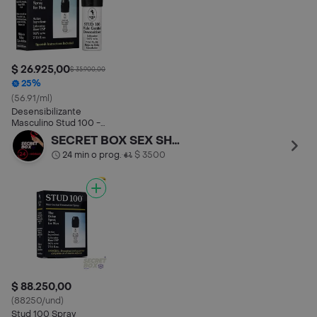
$ 26.925,00
$ 35.900,00
25%
(56.91/ml)
Desensibilizante
Masculino Stud 100 -
Retardante
SECRET BOX SEX SHOP EXPRESS TURBO 24/7 ⚡️
24 min o prog.
$ 3500
•
$ 88.250,00
(88250/und)
Stud 100 Spray