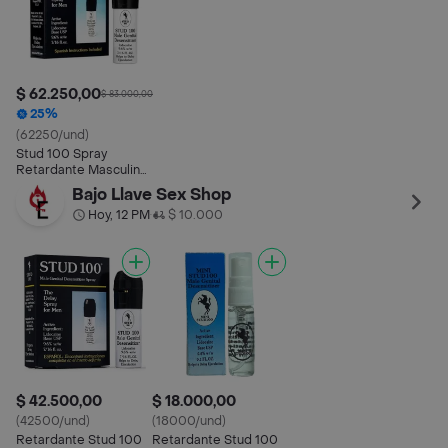
$ 62.250,00
$ 83.000,00
25%
(62250/und)
Stud 100 Spray
Retardante Masculino
Retasa Eyaculación
Bajo Llave Sex Shop
Mejor Rendimiento
Hoy, 12 PM
$ 10.000
•
$ 42.500,00
$ 18.000,00
(42500/und)
(18000/und)
Retardante Stud 100
Retardante Stud 100