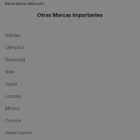
Retardante Masculino
– Lidocaína 12 G |
Secret Box
Otras Marcas Importantes
Adidas
Olimpica
Samsung
Nike
Apple
Locatel
Miniso
Corona
Americanino