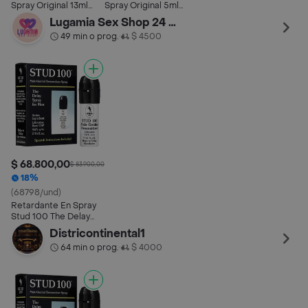
Spray Original 13ml
Spray Original 5ml
Masculino
Masculino
Lugamia Sex Shop 24 HORAS
49 min o prog.
$ 4500
•
$ 68.800,00
$ 83.900,00
18%
(68798/und)
Retardante En Spray
Stud 100 The Delay
Spray For Men
Districontinental1
64 min o prog.
$ 4000
•