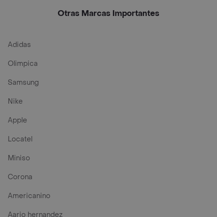
Ml Edt Para Hombre
100 Ml Edt Para
Hombre
Otras Marcas Importantes
Adidas
Olimpica
Samsung
Nike
Apple
Locatel
Miniso
Corona
Americanino
Aario hernandez