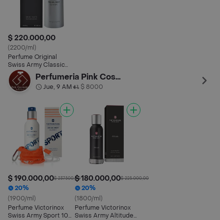
$ 220.000,00
(2200/ml)
Perfume Original
Swiss Army Classic
Premium Para Hombre
Perfumeria Pink Cosmetic
100ml
Jue, 9 AM
$ 8000
•
$ 190.000,00
$ 180.000,00
$ 237.500,00
$ 225.000,00
20%
20%
(1900/ml)
(1800/ml)
Perfume Victorinox
Perfume Victorinox
Swiss Army Sport 100
Swiss Army Altitude