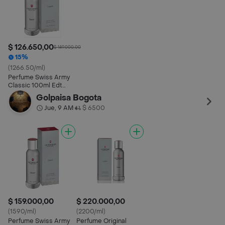
$ 126.650,00
$ 149.000,00
15%
(1266.50/ml)
Perfume Swiss Army
Classic 100ml Edt
Para Hombre Premium
Golpaisa Bogota
Jue, 9 AM
$ 6500
•
$ 159.000,00
$ 220.000,00
(1590/ml)
(2200/ml)
Perfume Swiss Army
Perfume Original