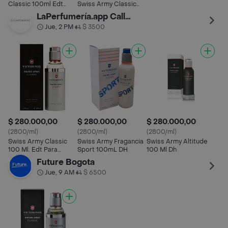
Classic 100ml Edt
Swiss Army Classic
Para Hombre Premium
Premium Para Hombre
LaPerfumería.app Calle93
100ml
Jue, 2 PM
$ 3500
•
$ 280.000,00
$ 280.000,00
$ 280.000,00
(2800/ml)
(2800/ml)
(2800/ml)
Swiss Army Classic
Swiss Army Fragancia
Swiss Army Altitude
100 Ml. Edt Para
Sport 100mL DH
100 Ml Dh
Hombre
Future Bogota
Jue, 9 AM
$ 6500
•