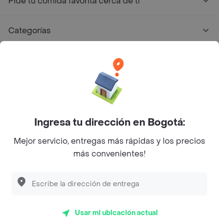
Pide tu comida favorita cerca de ti
Categorías
Únete a Rappi
Sobre Rappi
Facebook
Twitter
Instagram
Ingresa tu dirección en Bogotá:
Mejor servicio, entregas más rápidas y los precios
©
2026
Rappi Inc. All rights reserved.
más convenientes!
Rappi S.A.S. --- NIT 900.843.898-9 --- Calle 63 # 16A-02
Bogotá D.C. --- notificacionesrappi@rappi.com
Usar mi ubicación actual