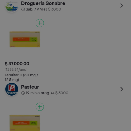
Drogueria Sonabre
Sab, 7 AM
$ 3000
•
$ 37.000,00
(1233.34/und)
Temiltar H (80 mg /
12.5 mg)
Pasteur
19 min o prog.
$ 3000
•