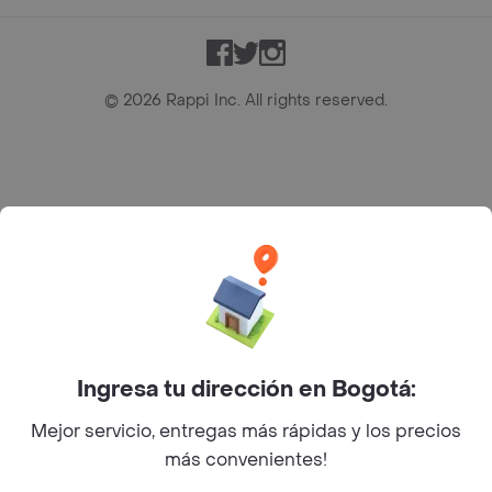
Facebook
Twitter
Instagram
©
2026
Rappi Inc. All rights reserved.
Rappi S.A.S. --- NIT 900.843.898-9 --- Calle 63 # 16A-02
Bogotá D.C. --- notificacionesrappi@rappi.com
Ingresa tu dirección en Bogotá:
Mejor servicio, entregas más rápidas y los precios
más convenientes!