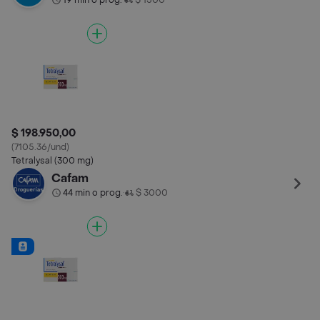
19 min o prog.
$ 1500
$ 198.950,00
(7105.36/und)
Tetralysal (300 mg)
Cafam
44 min o prog.
$ 3000
•