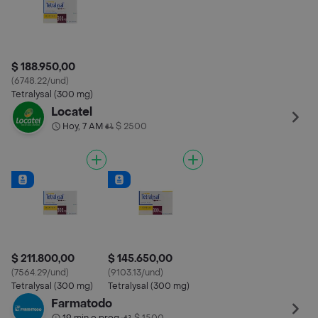
$ 188.950,00
(6748.22/und)
Tetralysal (300 mg)
Locatel
Hoy, 7 AM
$ 2500
•
$ 211.800,00
$ 145.650,00
(7564.29/und)
(9103.13/und)
Tetralysal (300 mg)
Tetralysal (300 mg)
Farmatodo
•