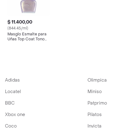
$ 11.400,00
(844.45/ml)
Masglo Esmalte para
Uñas Top Coat Tono
Brillo Seda
Adidas
Olimpica
Locatel
Miniso
BBC
Patprimo
Xbox one
Pilatos
Coco
Invicta