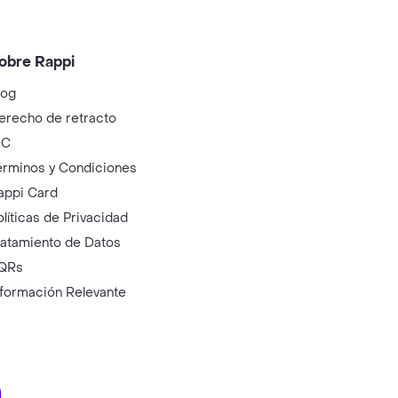
obre Rappi
log
erecho de retracto
IC
érminos y Condiciones
appi Card
olíticas de Privacidad
ratamiento de Datos
QRs
nformación Relevante
ry