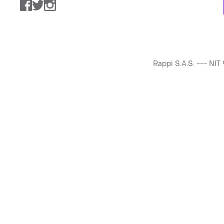
Facebook
Twitter
Instagram
Rappi S.A.S. --- NI