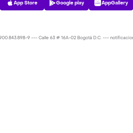
App Store
Google play
AppGallery
T 900.843.898-9 --- Calle 63 # 16A-02 Bogotá D.C. --- notificac