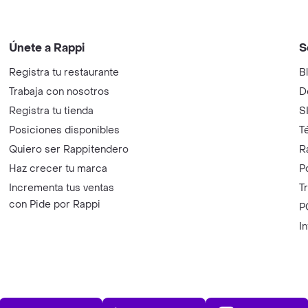
Únete a Rappi
S
Registra tu restaurante
B
Trabaja con nosotros
D
Registra tu tienda
S
Posiciones disponibles
T
Quiero ser Rappitendero
R
Haz crecer tu marca
P
Incrementa tus ventas
T
con Pide por Rappi
P
I
App Store
Play Store
AppGalle