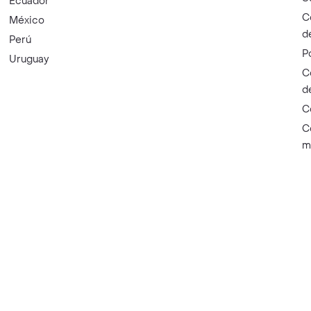
Ecuador
C
México
d
Perú
P
Uruguay
C
d
C
C
m