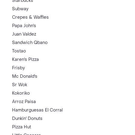
Starbucks
Subway
Crepes & Waffles
Papa John's
Juan Valdez
Sandwich Qbano
Tostao
Karen's Pizza
Frisby
Mc Donald's
Sr Wok
Kokoriko
Arroz Paisa
Hamburguesas El Corral
Dunkin' Donuts
Pizza Hut