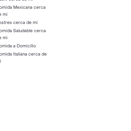
omida Mexicana cerca
e mi
ostres cerca de mi
omida Saludable cerca
e mi
omida a Domicilio
omida Italiana cerca de
i