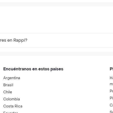
res en Rappi?
Encuéntranos en estos países
P
Argentina
H
m
Brasil
P
Chile
P
Colombia
C
Costa Rica
S