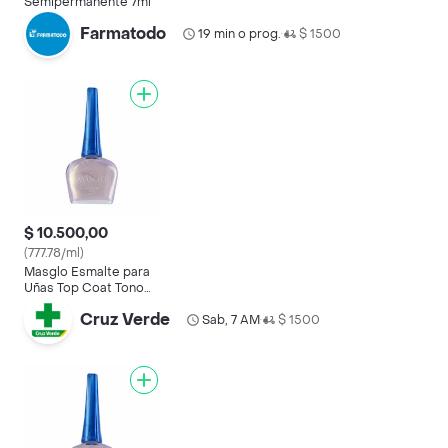
Semipermanente 7ml
Farmatodo
19 min o prog.
$ 1500
•
$ 10.500,00
(777.78/ml)
Masglo Esmalte para
Uñas Top Coat Tono
Brillo Seda
Cruz Verde
Sab, 7 AM
$ 1500
•