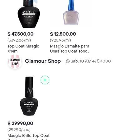
$ 47.500,00
$ 12.500,00
(3392.86/ml)
(925.93/ml)
Top Coat Masglo
Masglo Esmalte para
X14ml
Uñas Top Coat Tono
Brillo Seda
Glamour Shop
Sab, 10 AM
$ 4000
•
$ 29.990,00
(29990/und)
Masglo Brillo Top Coat