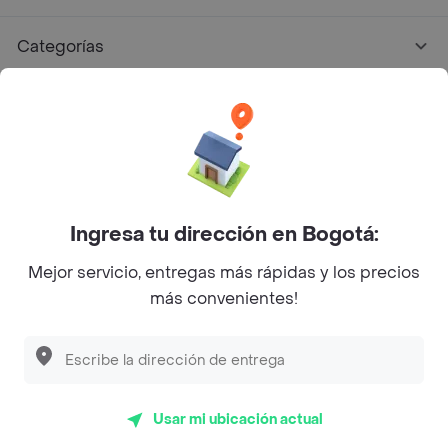
Categorías
Únete a Rappi
Sobre Rappi
Facebook
Twitter
Instagram
Ingresa tu dirección en Bogotá:
Mejor servicio, entregas más rápidas y los precios
©
2026
Rappi Inc. All rights reserved.
más convenientes!
Rappi S.A.S. --- NIT 900.843.898-9 --- Calle 63 # 16A-02
Bogotá D.C. --- notificacionesrappi@rappi.com
Usar mi ubicación actual