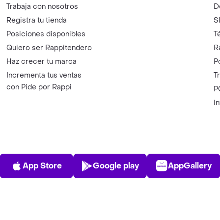
Trabaja con nosotros
D
Registra tu tienda
S
Posiciones disponibles
T
Quiero ser Rappitendero
R
Haz crecer tu marca
P
Incrementa tus ventas
T
con Pide por Rappi
P
I
App Store
Play Store
AppGalle
App Store
Google play
AppGallery