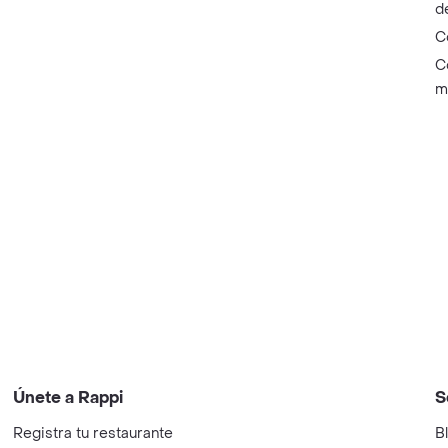
d
C
C
m
Únete a Rappi
S
Registra tu restaurante
B