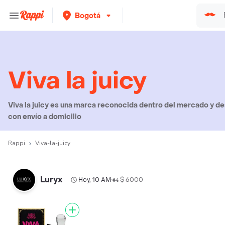
Bogotá
Viva la juicy
Viva la juicy es una marca reconocida dentro del mercado y de
con envío a domicilio
Rappi
Viva-la-juicy
Luryx
Hoy, 10 AM
$ 6000
•