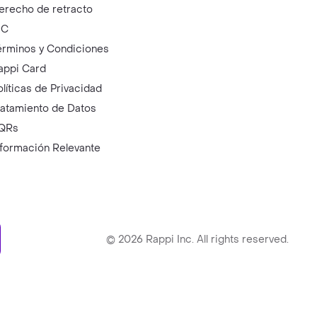
erecho de retracto
IC
érminos y Condiciones
appi Card
olíticas de Privacidad
ratamiento de Datos
QRs
nformación Relevante
ry
©
2026
Rappi Inc. All rights reserved.