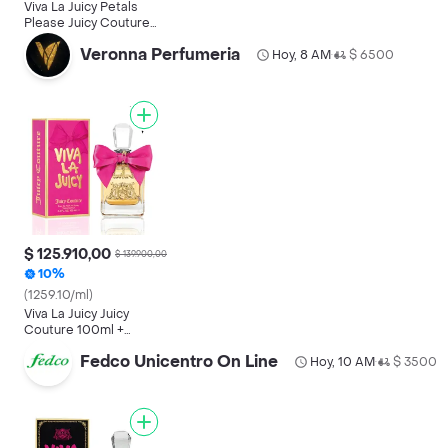
Viva La Juicy Petals
Please Juicy Couture
100ml Edp Para Mujer
Veronna Perfumeria
Hoy, 8 AM
$ 6500
•
$ 125.910,00
$ 139.900,00
10%
(1259.10/ml)
Viva La Juicy Juicy
Couture 100ml +
Decant Gratis
Fedco Unicentro On Line
Hoy, 10 AM
$ 3500
•