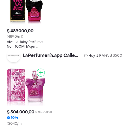
$ 489.000,00
(4890/ml)
Viva La Juicy Perfume
Noir 100Ml Mujer
Original Garantiza
LaPerfumería.app Calle93
Hoy, 2 PM
$ 3500
•
$ 504.000,00
$ 560.000,00
10%
(5040/ml)