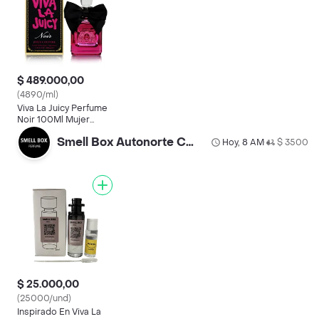
$ 489.000,00
(4890/ml)
Viva La Juicy Perfume
Noir 100Ml Mujer
Original Garantiza
Smell Box Autonorte Calle 87
Hoy, 8 AM
$ 3500
•
$ 25.000,00
(25000/und)
Inspirado En Viva La