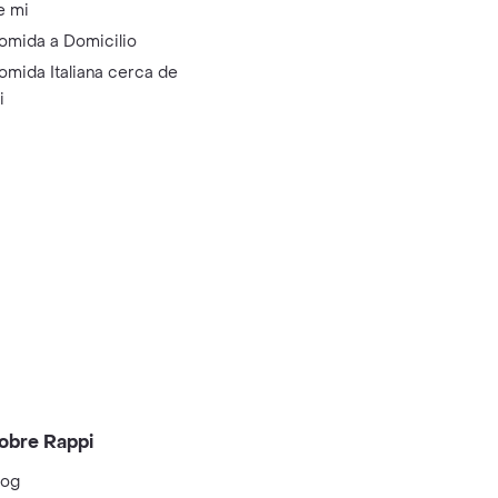
e mi
omida a Domicilio
omida Italiana cerca de
i
obre Rappi
log