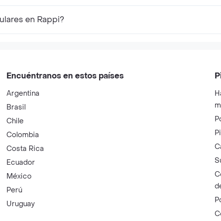
pulares en Rappi?
Encuéntranos en estos países
P
Argentina
H
m
Brasil
P
Chile
P
Colombia
C
Costa Rica
S
Ecuador
C
México
d
Perú
P
Uruguay
C