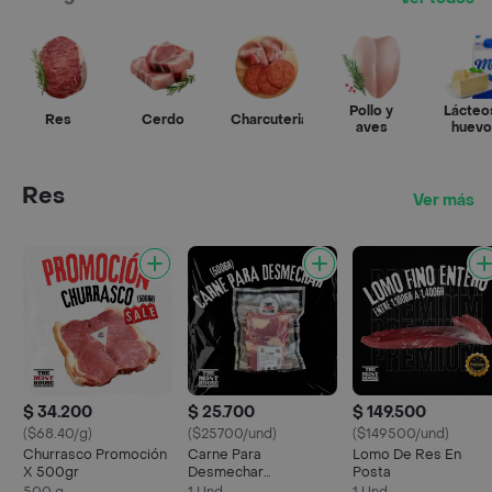
Pollo y
Lácteo
Res
Cerdo
Charcuteria
aves
huevo
Res
Ver más
$ 34.200
$ 25.700
$ 149.500
($68.40/g)
($25700/und)
($149500/und)
Churrasco Promoción
Carne Para
Lomo De Res En
X 500gr
Desmechar
Posta
(sobrebarriga)