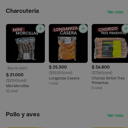
Charcuteria
Ver más
$ 25.300
$ 36.800
Bajo en sodio
($25300/und)
($7360/und)
$ 21.000
Longaniza Casera
Chorizo Sirloin Tres
($2100/und)
Pimientas
1 Und
Mini Morcillas
5 Und
10 Und
Pollo y aves
Ver más