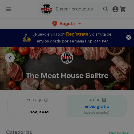
Bogotá
Regístrate
¿Nuevo en Rappi?
y disfruta de
envíos gratis por semanas
Aplican TyC
The Meat House Salitre
Entrega
Tarifas
Envío gratis
Hoy, 9 AM
(nuevos usuarios)
Categorías
Ver todos