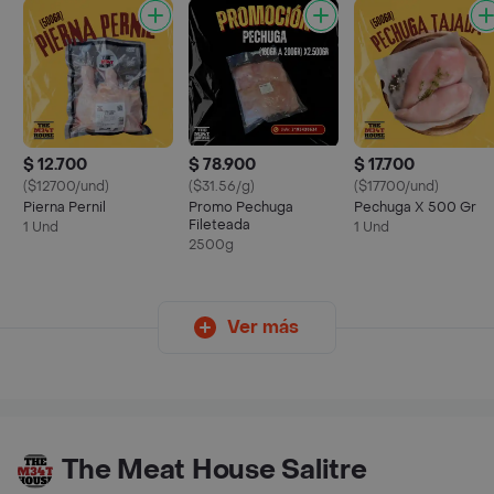
$ 12.700
$ 78.900
$ 17.700
($12700/und)
($31.56/g)
($17700/und)
Pierna Pernil
Promo Pechuga
Pechuga X 500 Gr
Fileteada
1 Und
1 Und
2500g
Ver más
The Meat House Salitre