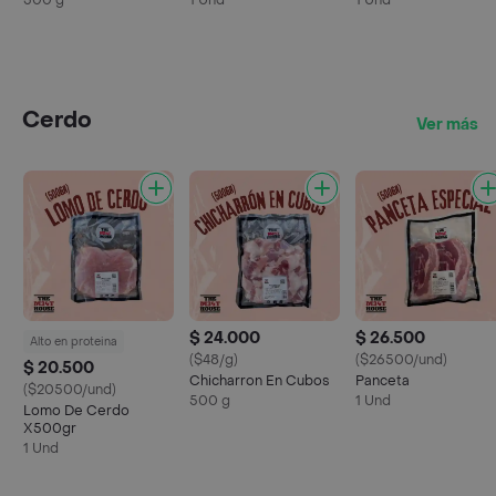
500 g
1 Und
1 Und
Cerdo
Ver más
$ 24.000
$ 26.500
Alto en proteina
($48/g)
($26500/und)
$ 20.500
Chicharron En Cubos
Panceta
($20500/und)
500 g
1 Und
Lomo De Cerdo
X500gr
1 Und