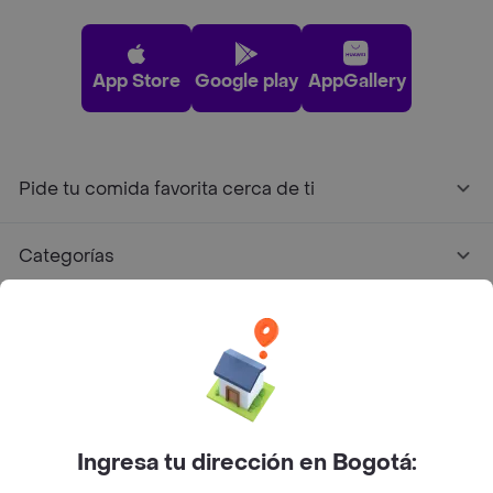
App Store
Google play
AppGallery
Pide tu comida favorita cerca de ti
Categorías
Únete a Rappi
Sobre Rappi
Facebook
Twitter
Instagram
Ingresa tu dirección en Bogotá: