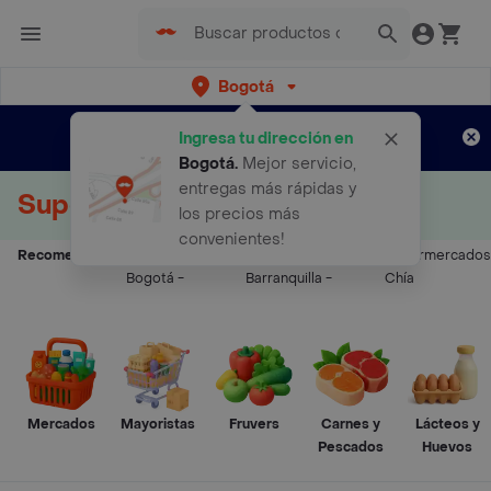
Bogotá
Regístrate
¿Nuevo en Rappi?
y disfruta de
Ingresa tu dirección en
envíos gratis por semanas
Aplican TyC
Bogotá
.
Mejor servicio,
entregas más rápidas y
Supermercados a Domicilio
los precios más
convenientes!
Recomendados:
Supermercados
Supermercados
Supermercados
Bogotá
-
Barranquilla
-
Chía
Mercados
Mayoristas
Fruvers
Carnes y
Lácteos y
Pescados
Huevos