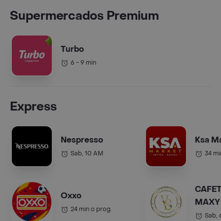
Supermercados Premium
Turbo
6 - 9 min
Express
Nespresso
Ksa M
Sab, 10 AM
34 mi
CAFET
Oxxo
MAXY 
24 min o prog.
COL.).
Sab,