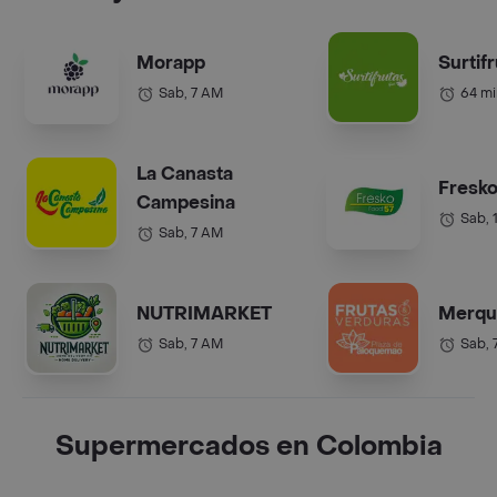
Morapp
Surtif
Sab, 7 AM
64 mi
La Canasta
Fresko
Campesina
Sab, 
Sab, 7 AM
NUTRIMARKET
Merqu
Sab, 7 AM
Sab, 
Supermercados en Colombia