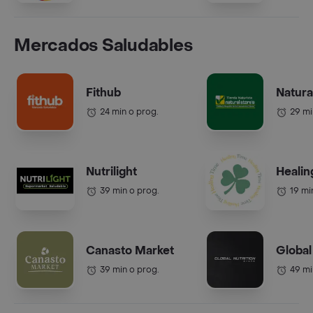
Mercados Saludables
Fithub
Natura
24 min o prog.
29 mi
Nutrilight
Healin
39 min o prog.
19 mi
Canasto Market
Global
39 min o prog.
49 mi