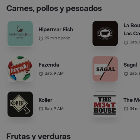
Carnes, pollos y pescados
La Bou
Hipermar Fish
Las C
29 min o prog.
Sab, 
Fazenda
Sagal
Sab, 9 AM
Sab,
Koller
The M
Sab, 9 AM
34 mi
Frutas y verduras