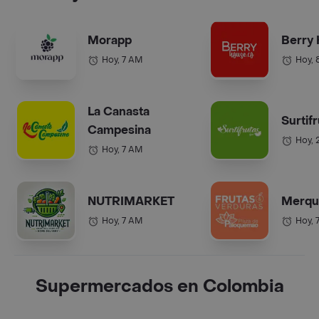
Morapp
Berry
Hoy, 7 AM
Hoy, 
La Canasta
Surtif
Campesina
Hoy, 
Hoy, 7 AM
NUTRIMARKET
Merqu
Hoy, 7 AM
Hoy, 
Supermercados en Colombia