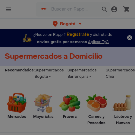
Bogotá
Regístrate
¿Nuevo en Rappi?
y disfruta de
envíos gratis por semanas
Aplican TyC
Supermercados a Domicilio
Recomendados:
Supermercados
Supermercados
Supermercados
Bogotá
-
Barranquilla
-
Chía
Mercados
Mayoristas
Fruvers
Carnes y
Lácteos y
Pescados
Huevos