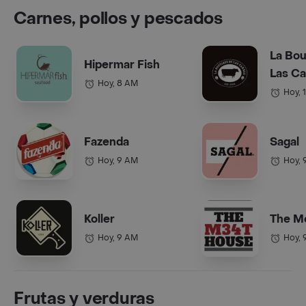
Carnes, pollos y pescados
La Bou
Hipermar Fish
Las C
Hoy, 8 AM
Hoy, 
Fazenda
Sagal
Hoy, 9 AM
Hoy, 
Koller
The M
Hoy, 9 AM
Hoy, 
Frutas y verduras