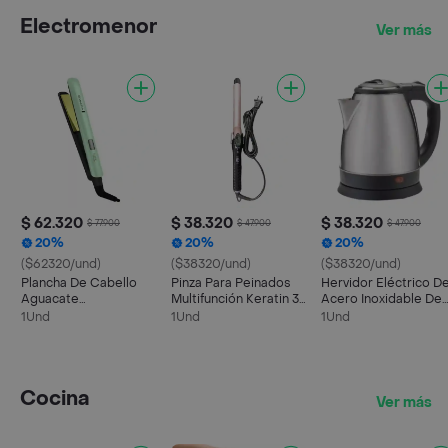
Electromenor
Ver más
$ 62.320
$ 38.320
$ 38.320
$ 77.900
$ 47.900
$ 47.900
20%
20%
20%
($62320/und)
($38320/und)
($38320/und)
Plancha De Cabello
Pinza Para Peinados
Hervidor Eléctrico D
Aguacate
Multifunción Keratin 3d
Acero Inoxidable De
Remingnnton Replica
Power
1.8l 110v
1Und
1Und
1Und
Cocina
Ver más