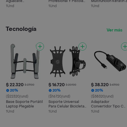
Aguacate
Profesional Y Pistola
Multifunción Keratin 
Remingnnton Replica
De Masaje
Power
1Und
1Und
1Und
Terapéutico
Tecnología
Ver más
$ 22.320
$ 16.720
$ 38.320
$ 27.900
$ 20.900
$ 47.900
20%
20%
20%
($22320/und)
($16720/und)
($38320/und)
Base Soporte Portátil
Soporte Universal
Adaptador
Laptop Plegable
Para Celular Bicicleta
Convertidor Tipo C
Moto Porta Celular
Ethernet 10/100/100
1Und
1Und
1Und
Mbps