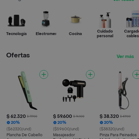
Cuidado
Cargad
Tecnología
Electromenor
Cocina
personal
cables
pilas
Ofertas
Ver más
$ 62.320
$ 59.600
$ 38.320
$ 77.900
$ 74.500
$ 47.900
20%
20%
20%
($62320/und)
($59600/und)
($38320/und)
Plancha De Cabello
Masajeador
Pinza Para Peinados