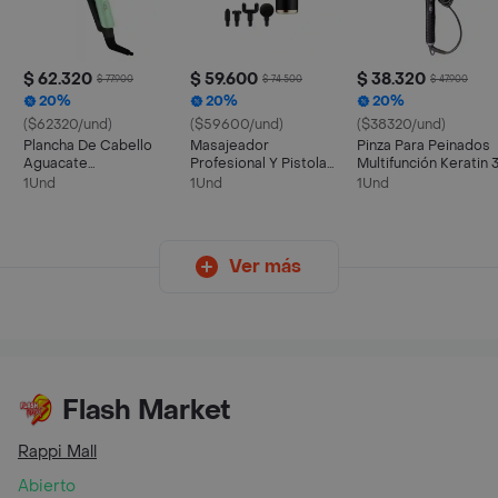
$ 62.320
$ 59.600
$ 38.320
$ 77.900
$ 74.500
$ 47.900
20%
20%
20%
($62320/und)
($59600/und)
($38320/und)
Plancha De Cabello
Masajeador
Pinza Para Peinados
Aguacate
Profesional Y Pistola
Multifunción Keratin 
Remingnnton Replica
De Masaje
Power
1Und
1Und
1Und
Terapéutico
Ver más
Flash Market
Rappi Mall
Abierto