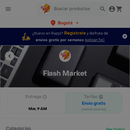
Bogotá
Regístrate
¿Nuevo en Rappi?
y disfruta de
envíos gratis por semanas
Aplican TyC
Flash Market
Entrega
Tarifas
Envío gratis
Mar, 9 AM
(nuevos usuarios)
Categorías
Ver todos