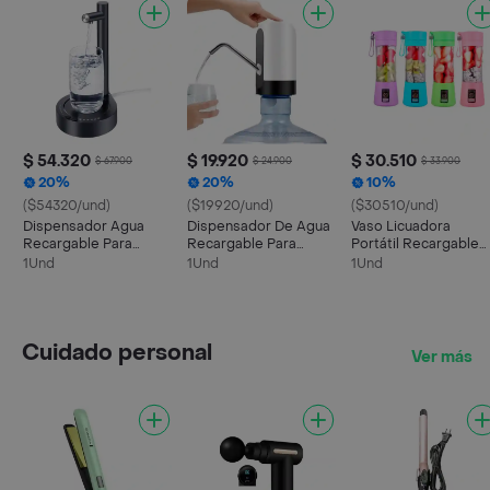
$ 54.320
$ 19.920
$ 30.510
$ 67.900
$ 24.900
$ 33.900
20%
20%
10%
($54320/und)
($19920/und)
($30510/und)
Dispensador Agua
Dispensador De Agua
Vaso Licuadora
Recargable Para
Recargable Para
Portátil Recargable
Botellón Acero
Botellón
380ml
1Und
1Und
1Und
Inoxidable
Cuidado personal
Ver más