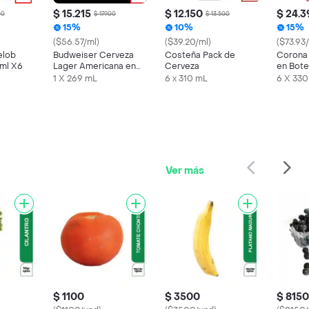
$ 15.215
$ 12.150
$ 24.3
00
$ 17.900
$ 13.500
15%
10%
15%
($56.57/ml)
($39.20/ml)
($73.93
elob
Budweiser Cerveza
Costeña Pack de
Corona 
9ml X6
Lager Americana en
Cerveza
en Bote
Lata
1 X 269 mL
6 x 310 mL
6 X 330
Ver más
$ 1100
$ 3500
$ 8150