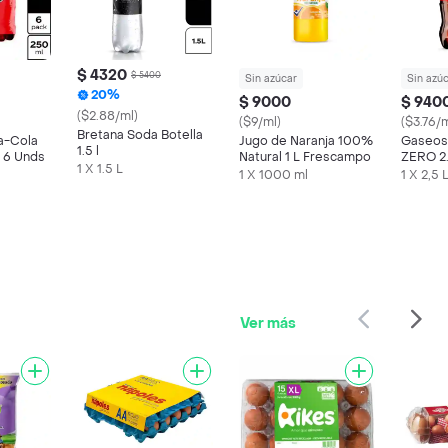
$ 4320
$ 5400
Sin azúcar
Sin azú
20%
$ 9000
$ 940
($2.88/ml)
($9/ml)
($3.76/m
Bretana Soda Botella
a-Cola
Jugo de Naranja 100%
Gaseos
1.5 l
 6 Unds
Natural 1 L Frescampo
ZERO 2
1 X 1.5 L
1 X 1000 ml
1 X 2,5 
Ver más