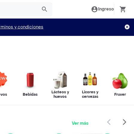
Ingreso
rminos y condiciones
Lácteos y
Licores y
evos
Bebidas
Fruver
huevos
cervezas
Ver más