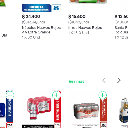
$ 24.400
$ 15.600
$ 12.6
($813.34/und)
($1040/und)
($1050/
Nápoles Huevos Rojos
Kikes Huevos Rojos
Santa 
AA Extra Grande
Rojo J
1 X 15.0 Und
 Uht
1 X 30 Und
1 X 12 
Ver más