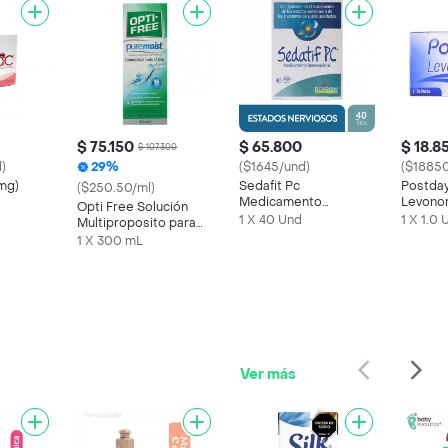
$ 75.150
$ 65.800
$ 18.8
$ 107.300
)
29%
($1645/und)
($18850
 mg)
Sedafit Pc
Postda
($250.50/ml)
Medicamento
Levonor
Opti Free Solución
Homeopático
mg)
1 X 40 Und
1 X 1.0 
Multiproposito para
Lentes de Contacto
1 X 300 mL
Ver más