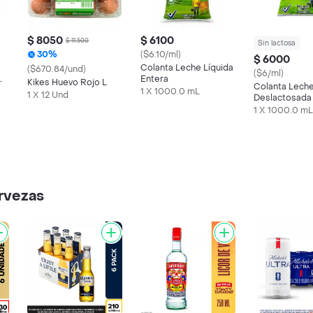
$ 8050
$ 6100
$ 11.500
Sin lactosa
30%
($6.10/ml)
$ 6000
Colanta Leche Líquida
($670.84/und)
($6/ml)
Entera
Kikes Huevo Rojo L
Colanta Leche
1 X 1000.0 mL
1 X 12 Und
Deslactosada
1 X 1000.0 mL
ervezas