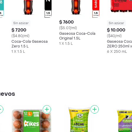
$ 7600
Sin azúcar
Sin azúcar
($5.07/ml)
$ 7200
$ 10.000
Gaseosa Coca-Cola
($4.80/ml)
($40/ml)
Original 1.5L
Coca-Cola Gaseosa
Gaseosa Coc
1 X 1.5 L
Zero 1.5 L
ZERO 250ml x
1 X 1.5 L
6 X 250 mL
uevos