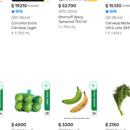
$ 19.210
$ 52.700
$ 15.130
$ 22.600
$ 17.8
15%
($70.27/ml)
15%
Smirnoff Spicy
($91.48/ml)
($9.38/ml)
Tamarind 750 ml
Coronita Extra
Cerveza Mich
s
1 x 750 mL
Cerveza Lager
Ultra Lata 26
6 X 210 mL
1 X 1.614 L
$ 6500
$ 3300
$ 2150