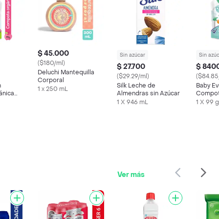
$ 45.000
Sin azúcar
Sin azú
($180/ml)
$ 27.700
$ 840
Deluchi Mantequilla
($29.29/ml)
($84.85
Corporal
n
Silk Leche de
Baby Ev
1 x 250 mL
ánica
Almendras sin Azúcar
Compot
. 0g de
Banano
1 X 946 mL
1 X 99 g
o.
Mango. 
añadido
Ver más