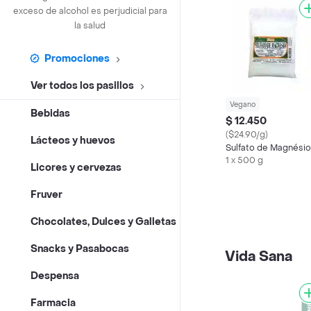
exceso de alcohol es perjudicial para
la salud
Promociones
Ver todos los pasillos
Vegano
Bebidas
$ 12.450
($24.90/g)
Lácteos y huevos
Sulfato de Magnésio
1 x 500 g
Licores y cervezas
Fruver
Chocolates, Dulces y Galletas
Snacks y Pasabocas
Vida Sana
Despensa
Farmacia