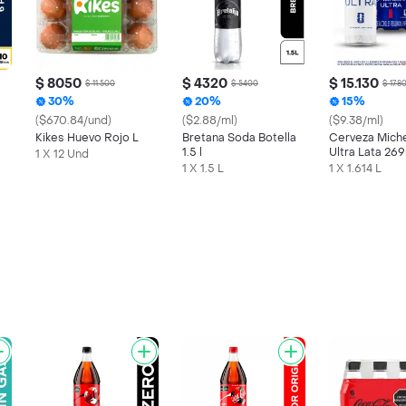
$ 8050
$ 4320
$ 15.130
$ 11.500
$ 5400
$ 17.8
30%
20%
15%
($670.84/und)
($2.88/ml)
($9.38/ml)
Kikes Huevo Rojo L
Bretana Soda Botella
Cerveza Mich
1.5 l
Ultra Lata 26
1 X 12 Und
1 X 1.5 L
1 X 1.614 L