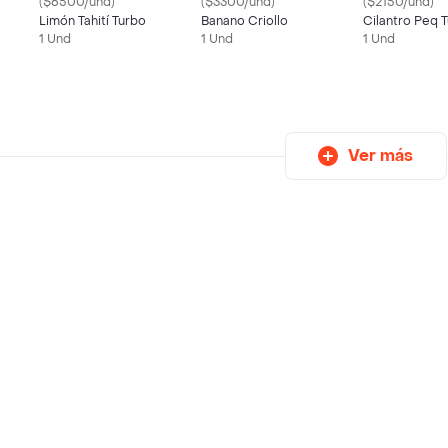
($6500/und)
($3300/und)
($2150/und)
Limón Tahití Turbo
Banano Criollo
Cilantro Peq 
1 Und
1 Und
1 Und
Ver más