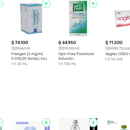
$ 74.100
$ 44.950
$ 71.200
($2964/ml)
($374.59/ml)
($5085.72/und
Freegen (5 mg/mL
Opti-Free Puremoist
Vagilac (1350
0.5%/20 Gotas/ mL)
Solución
1 X 14 Und
Desinfectante
1 X 25 mL
1 X 120 mL
Multipropósito