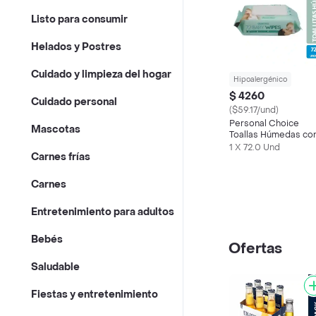
Listo para consumir
Helados y Postres
Cuidado y limpieza del hogar
Hipoalergénico
$ 4260
Cuidado personal
($59.17/und)
Personal Choice
Mascotas
Toallas Húmedas co
Aloe Vera
1 X 72.0 Und
Carnes frías
Carnes
Entretenimiento para adultos
Bebés
Ofertas
Saludable
Fiestas y entretenimiento