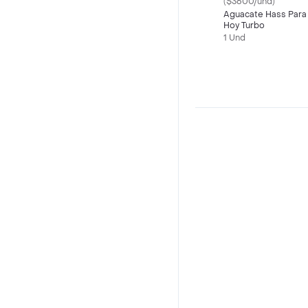
($3600/und)
Aguacate Hass Para
Hoy Turbo
1 Und