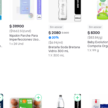
$ 39.900
Sin azúcar
Sin azúcar
($1662.50/und)
$ 2080
$ 8300
$ 2600
Nipskin Parche Para
20%
($83.84/g)
Imperfecciones Uso
Baby Evolutio
($6.94/ml)
de Día
1 x 24 Und
n
Compota Org
Bretaña Soda Bretana
Manzana Pera
1 X 99 g
Vidrio 300 mL
azúcar añadid
1 X 300 mL