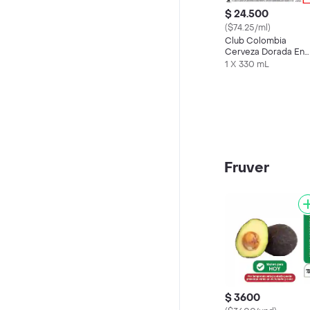
$ 24.500
($74.25/ml)
Club Colombia
Cerveza Dorada En
Lata 330 ML X6 Und
1 X 330 mL
Fruver
$ 3600