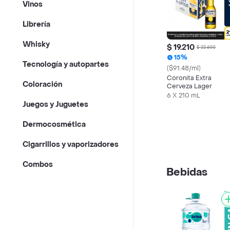
Vinos
Librería
Whisky
$ 19.210
$ 22.600
15%
Tecnología y autopartes
($91.48/ml)
Coronita Extra
Coloración
Cerveza Lager
6 X 210 mL
Juegos y Juguetes
Dermocosmética
Cigarrillos y vaporizadores
Combos
Bebidas