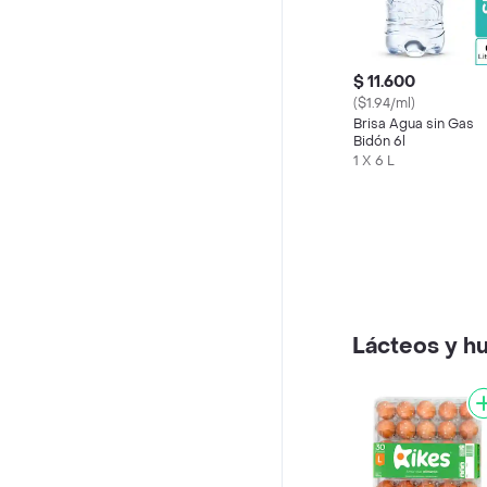
$ 11.600
($1.94/ml)
Brisa Agua sin Gas
Bidón 6l
1 X 6 L
Lácteos y h