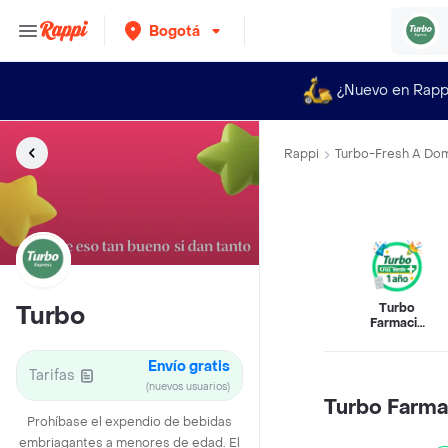
Bogotá
¿Nuevo en Rapp
Rappi
Turbo-Fresh A Domi
Turbo
Turbo
Farmacia
By Cruz
Verde
Envío gratis
Tarifas
(nuevos usuarios)
Turbo Farma
Prohíbase el expendio de bebidas
embriagantes a menores de edad. El