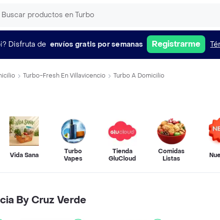
Registrarme
i?
Disfruta de
envíos gratis por semanas
Té
cilio
Turbo-Fresh En Villavicencio
Turbo A Domicilio
Turbo
Tienda
Comidas
Vida Sana
Nu
Vapes
GluCloud
Listas
cia By Cruz Verde