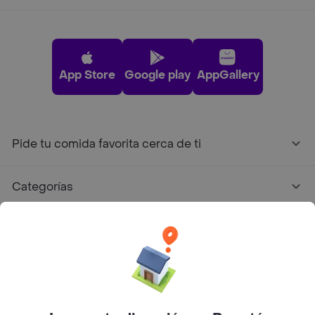
App Store
Google play
AppGallery
Pide tu comida favorita cerca de ti
Categorías
Únete a Rappi
Sobre Rappi