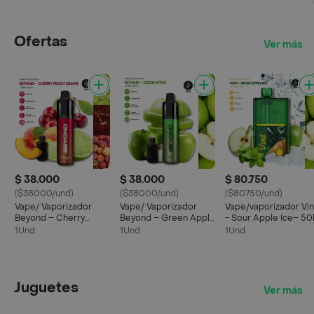
Ofertas
Ver más
$ 38.000
$ 38.000
$ 80.750
($38000/und)
($38000/und)
($80750/und)
Vape/ Vaporizador
Vape/ Vaporizador
Vape/vaporizador Vin
Beyond – Cherry
Beyond – Green Apple
- Sour Apple Ice– 50
Peach Lemon - 12 K
- 12k
1Und
1Und
1Und
Juguetes
Ver más