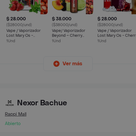
$ 28.000
$ 38.000
$ 28.000
($28000/und)
($38000/und)
($28000/und)
Vape / Vaporizador
Vape/ Vaporizador
Vape / Vaporizador
Lost Mary Os -
Beyond – Cherry
Lost Mary Os - Cherr
Strawberry Guava Mint
Peach Lemon - 12 K
Cola - 5k
1Und
1Und
1Und
- 5k
Ver más
Nexor Bachue
Rappi Mall
Abierto