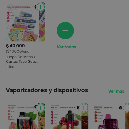
$ 40.000
Ver todos
($40000/und)
Juego De Mesa /
Cartas Taco Gato
Cabra Queso Pizza
1Und
(para Previa Y Fiesta)
Vaporizadores y dispositivos
Ver más