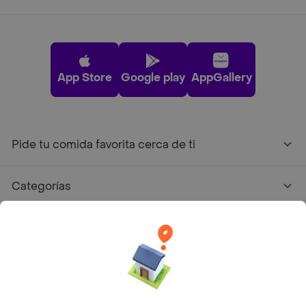
App Store
Google play
AppGallery
Pide tu comida favorita cerca de ti
Categorías
Únete a Rappi
Sobre Rappi