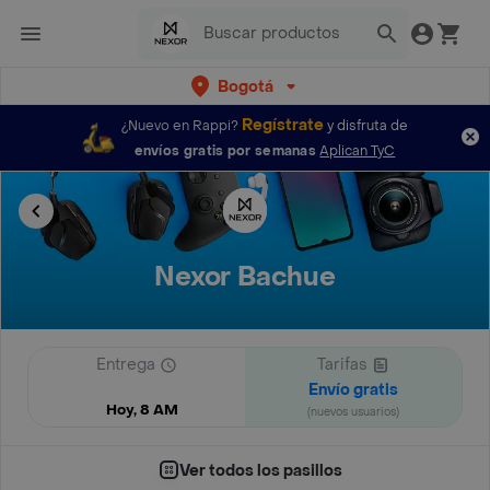
Bogotá
Regístrate
¿Nuevo en Rappi?
y disfruta de
envíos gratis por semanas
Aplican TyC
Nexor Bachue
Entrega
Tarifas
Envío gratis
Hoy, 8 AM
(nuevos usuarios)
Ver todos los pasillos