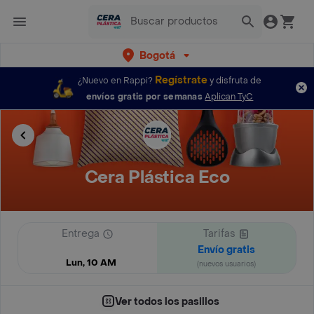
Bogotá
Regístrate
¿Nuevo en Rappi?
y disfruta de
envíos gratis por semanas
Aplican TyC
Cera Plástica Eco
Entrega
Tarifas
Envío gratis
Lun, 10 AM
(nuevos usuarios)
Ver todos los pasillos