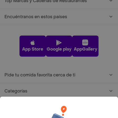
Top Marcas y Cadenas de Restaurantes
Encuéntranos en estos países
App Store
Google play
AppGallery
Pide tu comida favorita cerca de ti
Categorías
Únete a Rappi