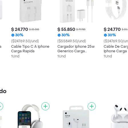
$ 24.770
$ 55.850
$ 24.770
$ 35.385
$ 79.785
$ 35.
30%
30%
30%
($24769.50/und)
($55849.50/und)
($24769.50/un
a
Cable Tipo C A Iphone
Cargador Iphone 25w
Cable De Car
Carga Rapida
Generico Carga
Iphone Carga
Rapida
Tipo C A Light
1Und
1Und
1Und
Metro
ido