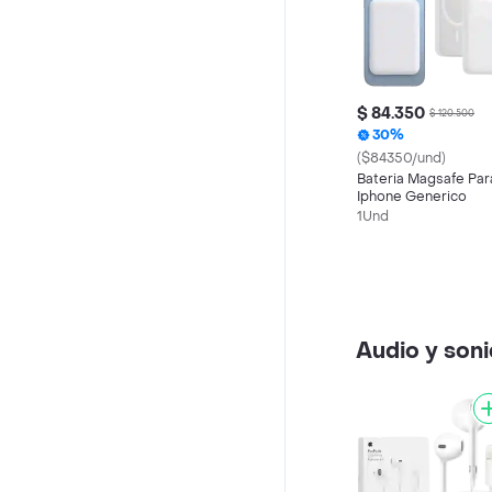
$ 84.350
$ 120.500
30%
($84350/und)
Bateria Magsafe Par
Iphone Generico
1Und
Audio y son