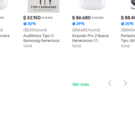
$ 52.150
$ 86.680
$ 88.
.985
$ 74.500
$ 123.830
30%
29%
20%
d)
($52150/und)
($86683.11/und)
($8840
rcera
Audifonos Tipo C
Airpods Pro 2 Nueva
Parlant
Samsung Genericos
Generacion 1.1
Tipo Jbl
nericos
Generico
Generi
1Und
1Und
1Und
Ver más