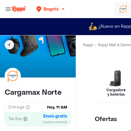
Bogotá
¿Nuevo en Rapp
Rappi
Rappi Mall A Domic
Cargadores
Cargamax Norte
y baterias
Entrega
Hoy, 11 AM
Envío gratis
Ofertas
Tarifas
(nuevos usuarios)