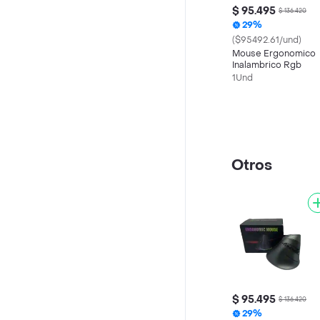
$ 95.495
$ 136.420
29%
($95492.61/und)
Mouse Ergonomico
Inalambrico Rgb
1Und
Otros
$ 95.495
$ 136.420
29%