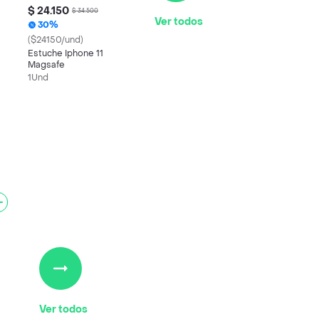
$ 24.150
$ 34.500
Ver todos
30%
($24150/und)
Estuche Iphone 11
Magsafe
1Und
Ver todos