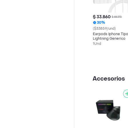
$ 33.860
$ 48.370
30%
($33859/und)
Earpods Iphone Tip
Lightning Generico
1Und
Accesorios