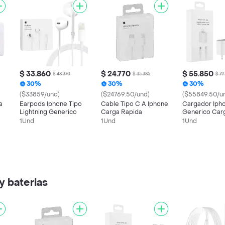
$ 33.860
$ 24.770
$ 55.850
$ 48.370
$ 35.385
$ 79
30%
30%
30%
($33859/und)
($24769.50/und)
($55849.50/u
a
Earpods Iphone Tipo
Cable Tipo C A Iphone
Cargador Iph
Lightning Generico
Carga Rapida
Generico Car
Rapida
1Und
1Und
1Und
y baterias