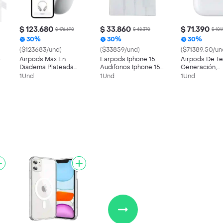
$ 123.680
$ 33.860
$ 71.390
$ 176.690
$ 48.370
$ 101
30%
30%
30%
($123683/und)
($33859/und)
($71389.50/un
o
Airpods Max En
Earpods Iphone 15
Airpods De Te
Diadema Plateada
Audifonos Iphone 15
Generación,
Generico
Tipo C Generico
Audifonos Ge
1Und
1Und
1Und
Inalambricos