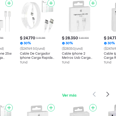
$ 24.770
$ 28.350
$ 24.7
.785
$ 35.385
$ 40.500
30%
30%
30%
nd)
($24769.50/und)
($28350/und)
($24769
one 25w
Cable De Cargador
Cable Iphone 2
Cable I
ga
Iphone Carga Rapida
Metros Usb Carga
Carga 
Tipo C A Lightning 1
Rapida Generico
Generic
1Und
1Und
1Und
Metro
Ver más