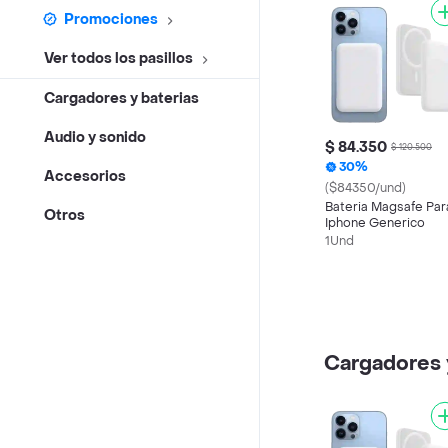
Promociones
Ver todos los pasillos
Cargadores y baterias
Audio y sonido
$ 84.350
$ 120.500
30%
Accesorios
($84350/und)
Bateria Magsafe Par
Otros
Iphone Generico
1Und
Cargadores 