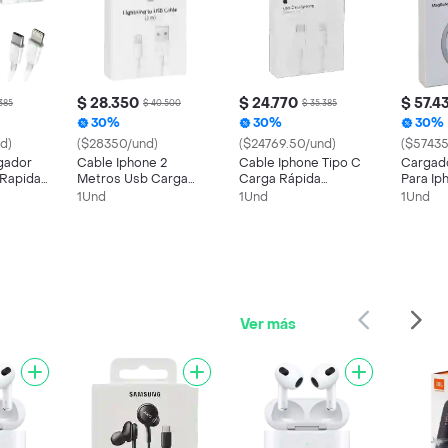
$ 28.350
$ 24.770
$ 57.4
385
$ 40.500
$ 35.385
30%
30%
30%
d)
($28350/und)
($24769.50/und)
($57435
gador
Cable Iphone 2
Cable Iphone Tipo C
Cargado
 Rapida
Metros Usb Carga
Carga Rápida
Para Ip
ning 1
Rapida Generico
Generico De 1 Metro
Generi
1Und
1Und
1Und
Ver más