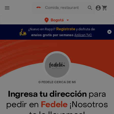
Bogotá
Regístrate
¿Nuevo en Rappi?
y disfruta de
envíos gratis por semanas
Aplican TyC
0 FEDELE CERCA DE MI
Ingresa tu dirección
para
pedir en
Fedele
¡Nosotros