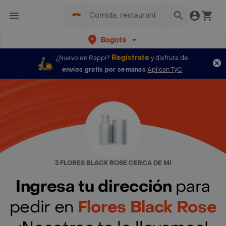
Bogotá
Regístrate
¿Nuevo en Rappi?
y disfruta de
envíos gratis por semanas
Aplican TyC
3 FLORES BLACK ROSE CERCA DE MI
Ingresa tu dirección
para
pedir en
Flores Black Rose