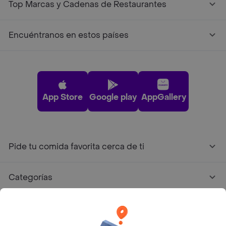
Top Marcas y Cadenas de Restaurantes
Encuéntranos en estos países
App Store
Google play
AppGallery
Pide tu comida favorita cerca de ti
Categorías
Únete a Rappi