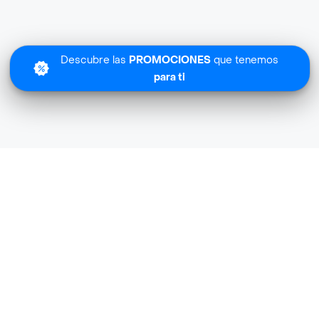
Descubre las
PROMOCIONES
que tenemos
para ti
Lo sentimos
Zappets no tiene cobertura en tu zona.
Descubre
otras tiendas similares
cerca de ti.
Descubrir tiendas