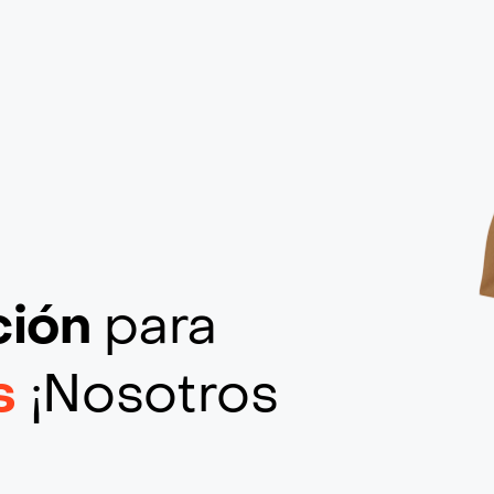
ción
para
s
¡Nosotros