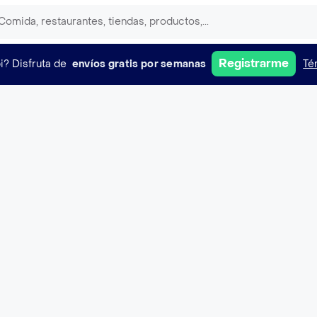
Registrarme
i?
Disfruta de
envíos gratis por semanas
Té