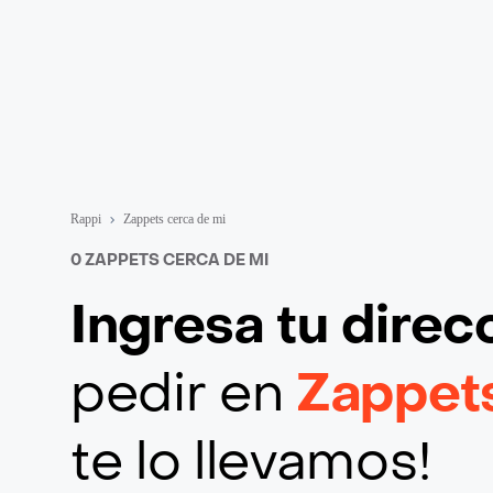
Rappi
Zappets cerca de mi
0 ZAPPETS CERCA DE MI
Ingresa tu direc
pedir en
Zappet
te lo llevamos!