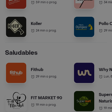
59 min o prog.
34 mi
Koller
Pollo 
24 min o prog.
29 mi
Saludables
Fithub
Why N
29 min o prog.
Lun, 
Super
FIT MARKET 90
Naturi
19 min o prog.
19 mi