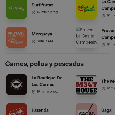
La Can
Surtifrutas
Campe
49 min o prog.
19 mi
Fruver
Merqueya
Campe
Dom, 7 AM
19 mi
Carnes, pollos y pescados
La Boutique De
The M
Las Carnes
19 mi
19 min o prog.
Fazenda
Sagal