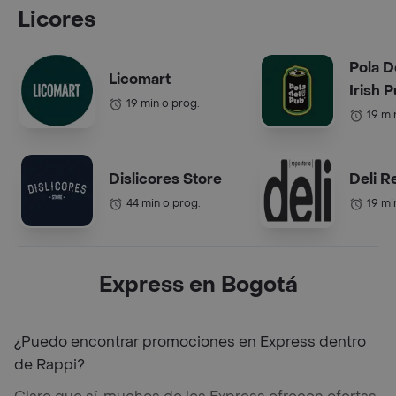
Licores
Pola De
Licomart
Irish 
19 min o prog.
19 mi
Dislicores Store
Deli R
44 min o prog.
19 mi
Express en Bogotá
¿Puedo encontrar promociones en Express dentro
de Rappi?