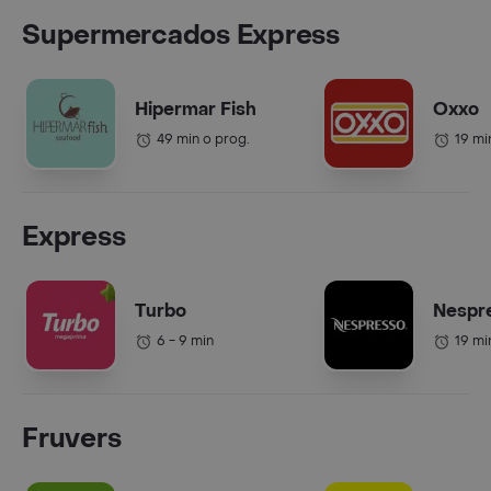
Supermercados Express
Hipermar Fish
Oxxo
49 min o prog.
19 mi
Express
Turbo
Nespr
6 - 9 min
19 mi
Fruvers