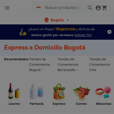
Bogotá
Regístrate
¿Nuevo en Rappi?
y disfruta de
envíos gratis por semanas
Aplican TyC
Express a Domicilio Bogotá
Recomendados:
Tiendas de
Tiendas de
Tiendas de
Conveniencia
Conveniencia
Conveniencia
Bogotá
-
Barranquilla
-
Chía
Licores
Farmacia
Express
Carnes
Mascotas