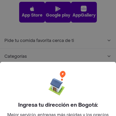
App Store
Google play
AppGallery
Pide tu comida favorita cerca de ti
Categorías
Únete a Rappi
Sobre Rappi
Facebook
Twitter
Instagram
Ingresa tu dirección en Bogotá:
Mejor servicio, entregas más rápidas y los precios
©
2026
Rappi Inc. All rights reserved.