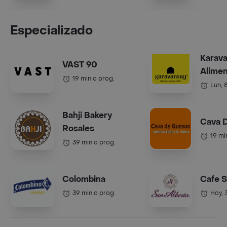
Especializado
Karav
VAST 90
Alime
19 min o prog.
Natura
Lun, 
Bahji Bakery
Cava 
Rosales
19 mi
39 min o prog.
Colombina
Cafe S
39 min o prog.
Hoy, 