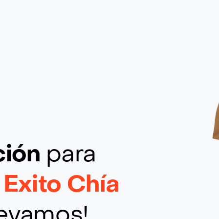
ción
para
 Exito Chía
llevamos!