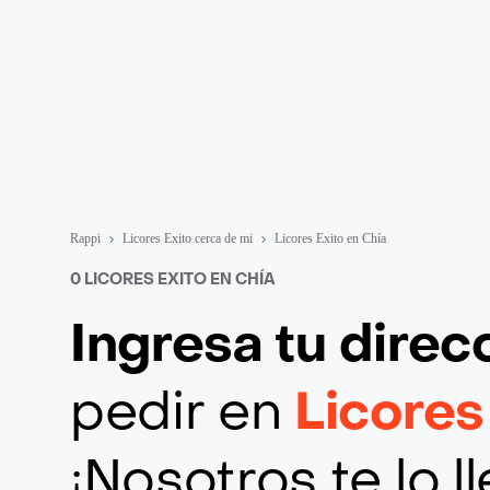
Rappi
Licores Exito cerca de mi
Licores Exito en Chía
0 LICORES EXITO EN CHÍA
Ingresa tu direc
pedir en
Licores
¡Nosotros te lo 