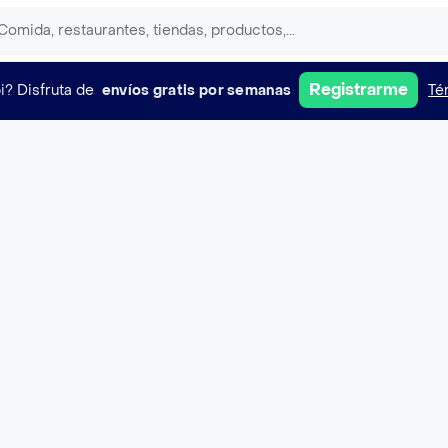
Registrarme
i?
Disfruta de
envíos gratis por semanas
Té