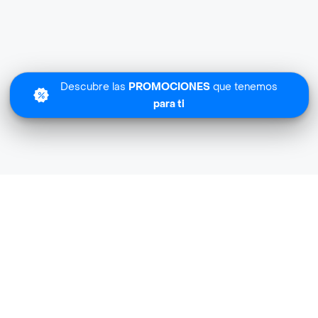
Descubre las
PROMOCIONES
que tenemos
para ti
Lo sentimos
Licores Exito no tiene cobertura en tu zona.
Descubre
otras tiendas similares
cerca de ti.