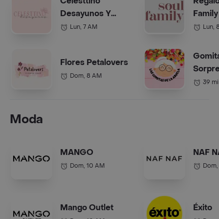
Celesttino
Regalo
Desayunos Y
Family
Anchetas Bogotá
(Anche
Lun, 7 AM
Lun, 
Gomit
Flores Petalovers
Sorpre
Dom, 8 AM
Abuel
39 mi
Moda
MANGO
NAF N
Dom, 10 AM
Dom,
Mango Outlet
Éxito