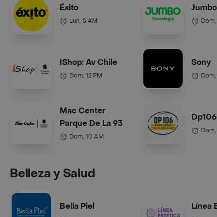
Éxito
Jumbo
Lun, 8 AM
Dom,
IShop: Av Chile
Sony
Dom, 12 PM
Dom,
Mac Center
Dp106
Parque De La 93
Dom,
Dom, 10 AM
Belleza y Salud
Bella Piel
Línea 