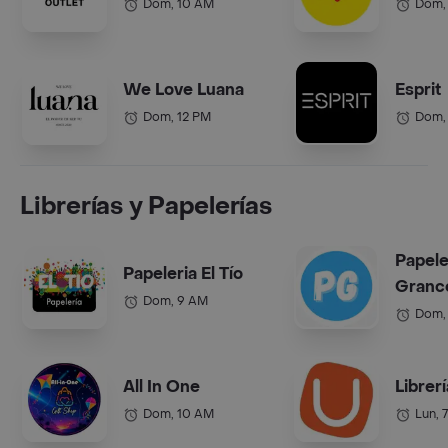
Dom, 10 AM
Dom,
We Love Luana
Esprit
Dom, 12 PM
Dom,
Librerías y Papelerías
Papele
Papeleria El Tío
Grance
Dom, 9 AM
Dom,
All In One
Librer
Dom, 10 AM
Lun, 