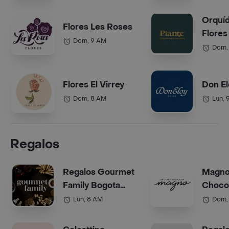
Orquí
Flores Les Roses
Flores
Dom, 9 AM
Dom,
Flores El Virrey
Don El
Dom, 8 AM
Lun, 
Regalos
Regalos Gourmet
Magn
Family Bogota
Choco
(Anchetas)
Bogot
Lun, 8 AM
Dom,