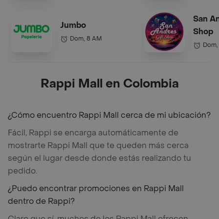
San An
Jumbo
Shop
Dom, 8 AM
Dom,
Rappi Mall en Colombia
¿Cómo encuentro Rappi Mall cerca de mi ubicación?
Fácil, Rappi se encarga automáticamente de
mostrarte Rappi Mall que te queden más cerca
según el lugar desde donde estás realizando tu
pedido.
¿Puedo encontrar promociones en Rappi Mall
dentro de Rappi?
Claro que sí, muchos de los Rappi Mall ofrecen