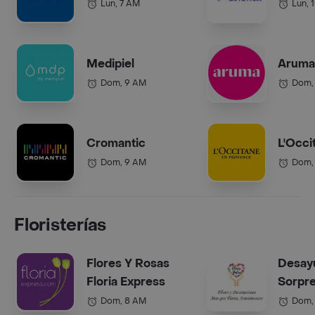
Lun, 7 AM
Lun, 
Medipiel
Aruma 
Dom, 9 AM
Dom,
Cromantic
L'Occi
Dom, 9 AM
Dom,
Floristerías
Flores Y Rosas
Desay
Floria Express
Sorpr
Dom, 8 AM
Dom,