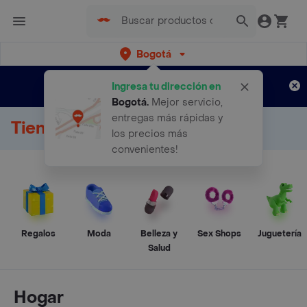
Bogotá
Regístrate
¿Nuevo en Rappi?
y disfruta de
Ingresa tu dirección en
envíos gratis por semanas
Aplican TyC
Bogotá
.
Mejor servicio,
entregas más rápidas y
Tienda Online
los precios más
convenientes!
Regalos
Moda
Belleza y
Sex Shops
Juguetería
Salud
Hogar