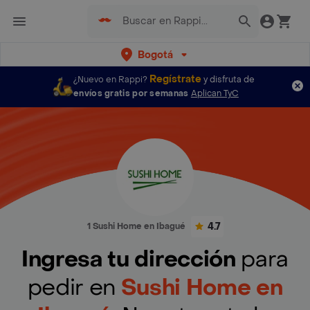
Bogotá
Regístrate
¿Nuevo en Rappi?
y disfruta de
envíos gratis por semanas
Aplican TyC
4.7
1 Sushi Home en Ibagué
Ingresa tu dirección
para
pedir en
Sushi Home en