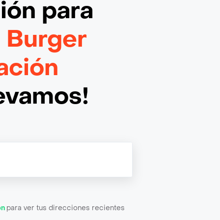
ción
para
 Burger
ación
levamos!
ón
para ver tus direcciones recientes