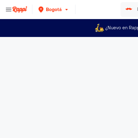
Bogotá
¿Nuevo en Rap