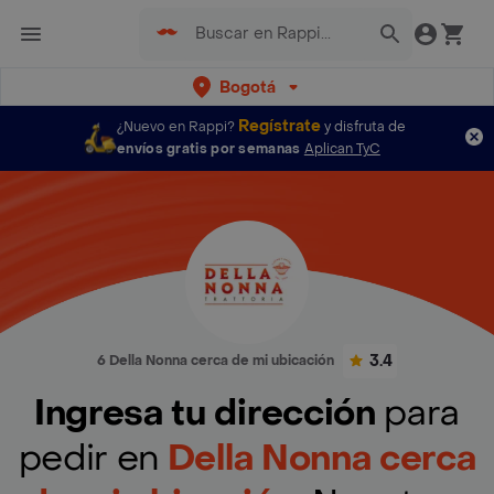
Bogotá
Regístrate
¿Nuevo en Rappi?
y disfruta de
envíos gratis por semanas
Aplican TyC
3.4
6 Della Nonna cerca de mi ubicación
Ingresa tu dirección
para
pedir en
Della Nonna cerca