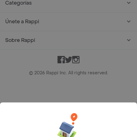
Categorías
Únete a Rappi
Sobre Rappi
Facebook
Twitter
Instagram
©
2026
Rappi Inc. All rights reserved.
Rappi S.A.S. --- NIT 900.843.898-9 --- Calle 63 # 16A-02
Bogotá D.C. --- notificacionesrappi@rappi.com