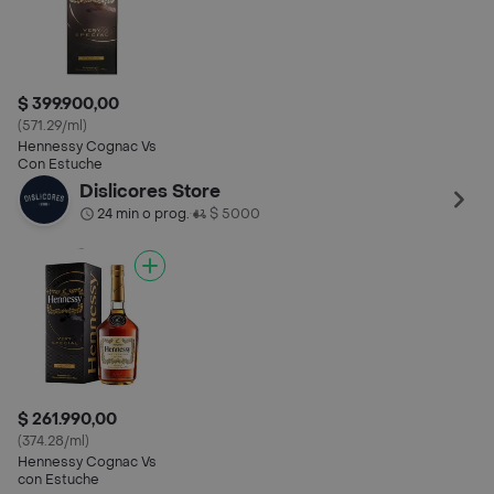
$ 399.900,00
(571.29/ml)
Hennessy Cognac Vs
Con Estuche
Dislicores Store
24 min o prog.
$ 5000
•
$ 261.990,00
(374.28/ml)
Hennessy Cognac Vs
con Estuche